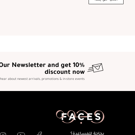
 Our Newsletter and get 10%
discount now
o hear about newest arrivals, promotions & in-store events
بحاجة للمساعدة؟