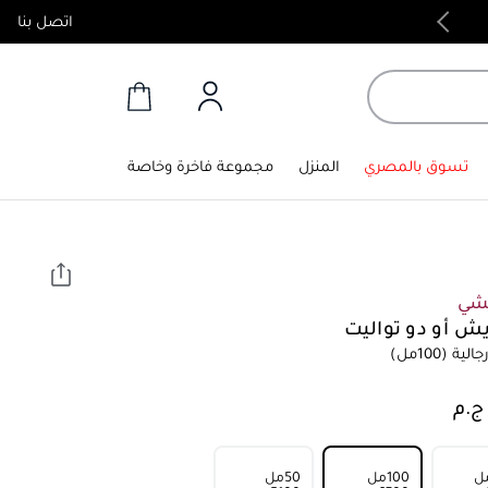
اتصل بنا
منتجات أصلية 100%
تسوق بالمصري
المنزل
مجموعة فاخرة وخاصة
تشي
يش أو دو تواليت
الية
(100مل)
100مل
50مل