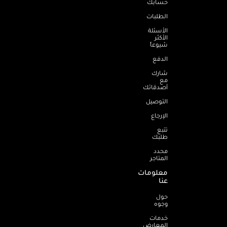
حسابك
الطلبات
الأسئلة
الأكثر
شيوعاً
الدفع
شارك
مع
أصدقائك
التوصيل
الإرجاع
تتبع
طلبك
محدد
المتاجر
معلومات
عنا
حول
وجوه
خدمات
المعارض