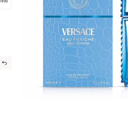
⁦7890⁩ ج.م