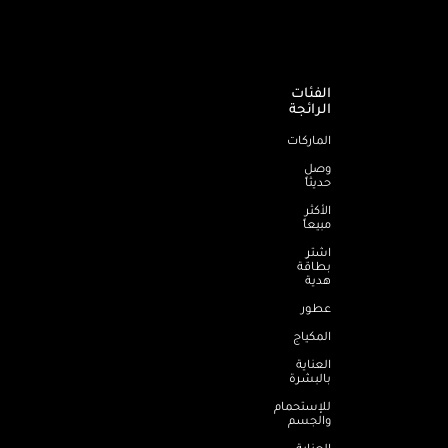
الفئات
الرائجة
الماركات
وصل
حديثاً
الأكثر
مبيعاً
اشترِ
بطاقة
هدية
عطور
المكياج
العناية
بالبشرة
للإستحمام
والجسم
العناية