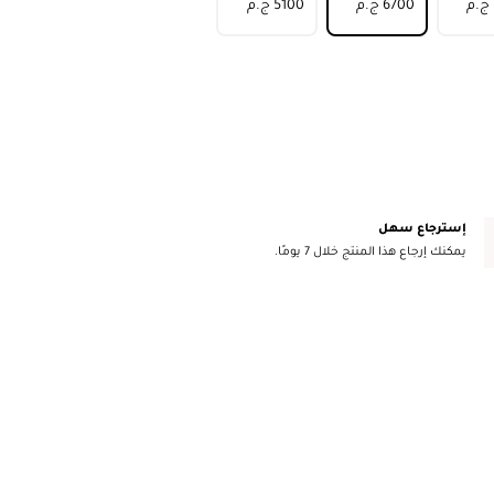
⁦6700⁩ ج.م
⁦5100⁩ ج.م
إسترجاع سهل
يمكنك إرجاع هذا المنتج خلال 7 يومًا.