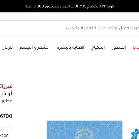
كود: APP لخصم 15٪, الحد الأدنى للتسوق 5,000 جنيه
ايا
العطور
المكياج
العناية بالبشرة
الشعر و الجسم
للرجال
فيرزا
أو فر
عطور رج
200مل