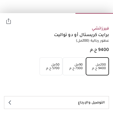
فيرزاتشي
برايت كريستال أو دو تواليت
عطور رجالية
(200مل)
200مل
90مل
50مل
⁦9400⁩ ج.م
⁦7300⁩ ج.م
⁦5700⁩ ج.م
التوصيل والإرجاع