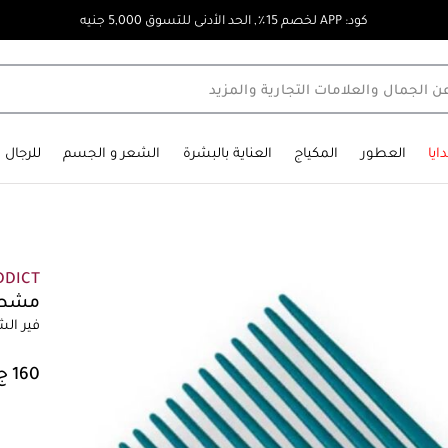
كود: APP لخصم 15٪, الحد الأدنى للتسوق 5,000 جنيه
ايا
العطور
المكياج
العناية بالبشرة
الشعر و الجسم
للرجال
DDICT
مشط 
فير ال