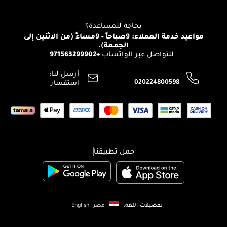
للإستحمام والجسم
شارك مع أصدقائك
View all brands
منصّة شبكة الشركاء
العناية بالشعر
التوصيل
بحاجة للمساعدة؟
انضموا لفيسز
الإرجاع
مواعيد خدمة العملاء: 9صباحاً - 9مساءً (من الاثنين إلى
الوظائف
الجمعة).
تتبع طلبك
+971563299902
للتواصل عبر الواتساب
الشروط و الأحكام
محدد المتاجر
سياسة الخصوصية
أرسل لنا:
اتصل بنا:
020224800598
استفسار
حمل تطبيقنا
تفضيلات اللغة:
مصر
English