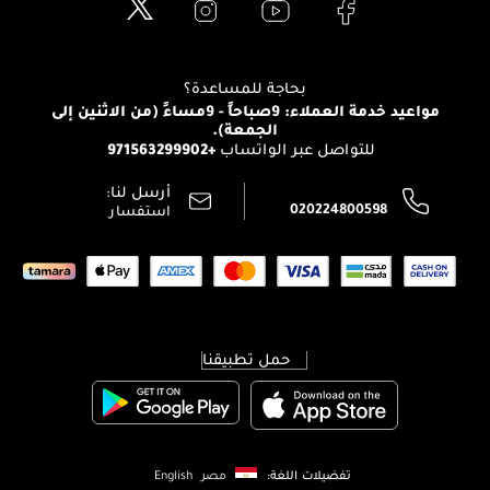
العناية بالبشرة
الدفع
Clarins
تواصل معنا
للإستحمام والجسم
شارك مع أصدقائك
View all brands
منصّة شبكة الشركاء
العناية بالشعر
التوصيل
بحاجة للمساعدة؟
انضموا لفيسز
الإرجاع
مواعيد خدمة العملاء: 9صباحاً - 9مساءً (من الاثنين إلى
الوظائف
الجمعة).
تتبع طلبك
+971563299902
للتواصل عبر الواتساب
الشروط و الأحكام
محدد المتاجر
سياسة الخصوصية
أرسل لنا:
اتصل بنا:
020224800598
استفسار
حمل تطبيقنا
تفضيلات اللغة:
مصر
English