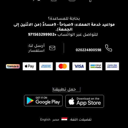
Clarins
تواصل معنا
للإستحمام والجسم
شارك مع أصدقائك
View all brands
منصّة شبكة الشركاء
العناية بالشعر
التوصيل
بحاجة للمساعدة؟
انضموا لفيسز
الإرجاع
مواعيد خدمة العملاء: 9صباحاً - 9مساءً (من الاثنين إلى
الوظائف
الجمعة).
تتبع طلبك
+971563299902
للتواصل عبر الواتساب
الشروط و الأحكام
محدد المتاجر
سياسة الخصوصية
أرسل لنا:
اتصل بنا:
020224800598
استفسار
حمل تطبيقنا
تفضيلات اللغة:
مصر
English