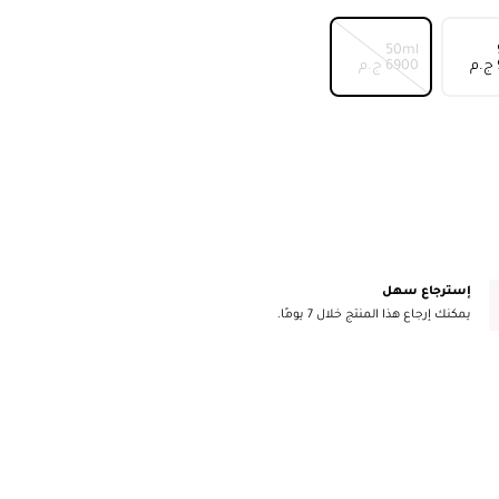
50ml
⁦6900⁩ ج.م
إسترجاع سهل
يمكنك إرجاع هذا المنتج خلال 7 يومًا.