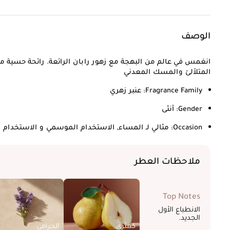
الوصف
انغمس في عالم من البهجة مع زهور رابان الرائعة. رائحة حسية مس
المتلألئ والمسك المعدني
Fragrance Family:
عنبر زهري
Gender:
أنثى
Occasion:
مثالي لـ المساء, الاستخدام الموسمي و الاستخدام ا
ملاحظات العطر
Top Notes
الانطباع الأول
الجديد.
كمثرى
الخزامى