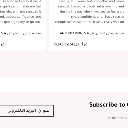
n, it
a while, still sweet but smoother and more
my spirits and makes me feel
sensual. I’ve worn it both inter evening and
ne, elegant, and sensual. It
during the day when I wanted to feel a bit
d, boosts confidence, and
more confident, and I have receive
me getting ready to go out.
compliments each time. It lasts really well on
etings and for date night or
me, especially on clothes, and I only need a
ve had so many compliments
few sprays. For me, this is the kind of
تم نشره في الأصل على ANTONIO PUIG, S.A.
تم نشره في الأصل على ANTONIO PUIG, S.A.
t its now always with me as
perfume I reach for when I want to feel
e for most my bags. It really
feminine, bold and a little bit extra. It has a
اقرأ المراجعة كاملة
اقرأ
me, which is great for a busy
beautiful packaging as well. Great value
day.
product!
Subscribe to
Be the first t