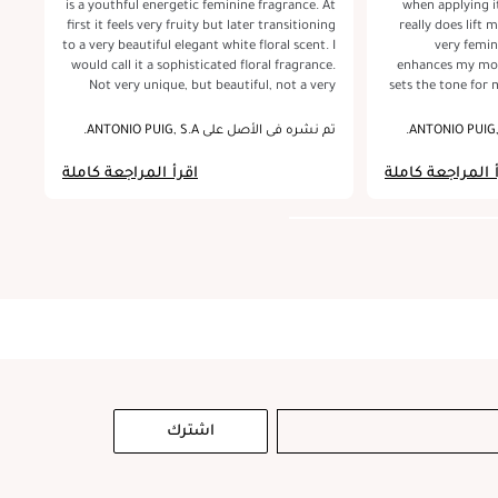
is a youthful energetic feminine fragrance. At
when applying it. As soon as I spray it o
the
first it feels very fruity but later transitioning
really does lift 
to a very beautiful elegant white floral scent. I
very femini
the
would call it a sophisticated floral fragrance.
enhances my moo
 an
Not very unique, but beautiful, not a very
sets the tone for 
strong overwhelming perfume, hovewer it
I wear it for me
ile
last nicely on skin . In my opinion both
after work. I'
تم نشره في الأصل على ANTONIO PUIG, S.A.
تم 
 to
longevity and sillage is moderate. Packaging
and attention tha
is absolutely beautiful, so chick. Lovely glass
its the perfect siz
 المراجعة كاملة
اقرأ المراجعة كاملة
nce
bottle with golden cap, packed with care in a
lasts a long ti
 of
quality golden outer box.
ss.
اشترك