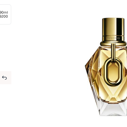
90ml
⁦9200⁩ ج.م