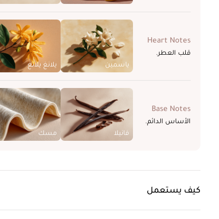
Heart Notes
قلب العطر.
ياسمين
يلانغ يلانغ
Base Notes
الأساس الدائم.
فانيلا
مسك
كيف يستعمل