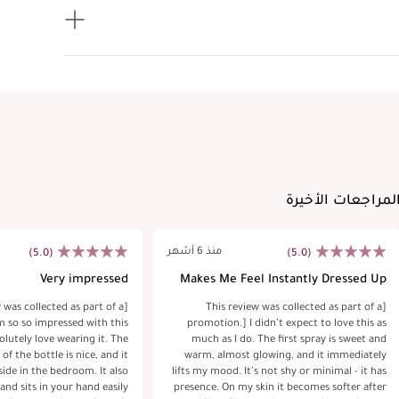
لمراجعات الأخيرة
منذ 6 أشهر
(5.0)
(5.0)
Very impressed
Makes Me Feel Instantly Dressed Up
w was collected as part of a
[This review was collected as part of a
 so so impressed with this
promotion.] I didn’t expect to love this as
lutely love wearing it. The
much as I do. The first spray is sweet and
of the bottle is nice, and it
warm, almost glowing, and it immediately
ide in the bedroom. It also
lifts my mood. It’s not shy or minimal - it has
 and sits in your hand easily
presence. On my skin it becomes softer after