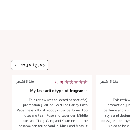
جميع المراجعات
منذ 5 أشهر
منذ 5 أشهر
(5.0)
nt
My favourite type of fragrance
rn
 a
 a
[This review was collected as part of a
[This revie
t.
ral
promotion.] Million Gold For Her by Paco
promotion.] Im
ess
Rabanne is a floral woody musk perfume. Top
perfume and abso
ve.
notes are Pear, Rose and Lavender. Middle
style and design 
for
notes are Ylang Ylang and Yasmine and the
looks great on my s
e a
base we can found Vanilla, Musk and Moss. It
is nice to hold