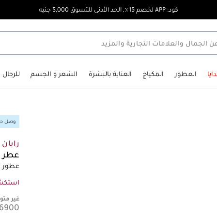
كود: APP لخصم 15٪, الحد الأدنى للتسوق 5,000 جنيه
ايا
العطور
المكياج
العناية بالبشرة
الشعر و الجسم
للرجال
وصل حدي
رابان
عطر م
عطور ن
استكش
غير متوف