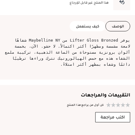
هذا المنتج غير قابل للإرجاع
الوصف
كيف يستعمل
يوفر Lifter Gloss Bronzed من Maybelline NY شفاهًا
لامعة مشمسة ومظهرًا أكثر اكتمالاً. لا حشو. الآن، بخمسة
ألوان برونزية مستوحاة من الساعة الذهبية، تركيبة ملمع
الشفاه هذه مع حمض الهيالورونيك تترك وراءها ترطيبًا
دائمًا وشفاه بمظهر أكثر امتلاءً.
التقييمات والمراجعات
كن أول من يراجع هذا المنتج
اكتب مراجعة