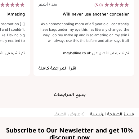
منذ 7 أشهر
(5.0)
Amazing!
Will never use another concealer
a promotion.] I
As a homeschooling mom of a 5 year old i constantly
d and I couldn’t
have bags under my eye this has literally changed the
like. Having big
way i do my make up and is so amazing on my skin i
mely excited to
will always use this the before and after says it all
d how light the
 finally found a
تم نشره في الأصل على maybelline.co.uk
تم نشره في الأصل على o.uk
 extremely light
 wide awake and
اقرأ المراجعة كاملة
be buying once I
the beauty club
ey’ve helped me
sing, especially
 appear as well!
جميع المراجعات
فيسز الصفحة الرئيسية
عروض الصيف
Subscribe to Our Newsletter and get 10%
discount now