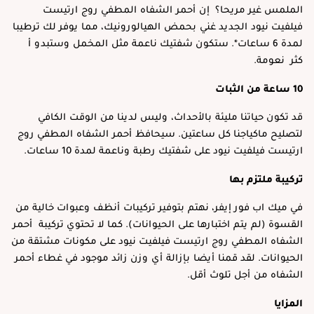
الملمس غير مريحا؟ إن أحمر الشفاه المطفي روج ارتيست
فيلفيت نيود الجديد غني بحمض الهيالورونيك، مما يوفر لك ترطيبا
لمدة 6 ساعات*. ستكون شفتيك ناعمة مثل المخمل وستبدو أ
كثر نعومة.
10 ساعة من الثبات
قد تكون حياتنا مليئة بالأحداث، وليس لدينا من الوقت الكافي
لتصليح ماكياجنا كل ساعتين. سيحافظ أحمر الشفاه المطفي روج
ارتيست فيلفيت نيود على شفتيك رطبة وناعمة لمدة 10 ساعات.
تركيبة ملتزم بها
في ميك اب فور إيفر، نهتم بتوفير تركيبات أنظف وعبوات خالية من
القسوة (لم يتم اختبارها على الحيوانات). كما لا تحتوي تركيبة أحمر
الشفاه المطفي روج ارتيست فيلفيت نيود على مكونات مشتقة من
الحيوانات. لقد قمنا أيضا بإزالة أي وزن زائد موجود في غطاء أحمر
الشفاه من أجل تلوث أقل.
المزايا