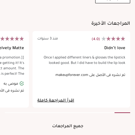
المراجعات الأخيرة
منذ 3 سنوات
(4.0)
elvety Matte!
Didn’t love
f a promotion.]
Once I applied different liners & glosses the lipstick
 getting it! It's
looked good. But I did have to build the lip look
ect amount. The
 is perfect! The
تم نشره في الأصل على makeupforever.com
 behind a pretty
موصى به
ps smoothly. The
to apply in just
تم نشره في الأصل على .com
n! It feels nice
اقرأ المراجعة كاملة
't flake or wear
for over 8 hours
eciate! I got it
which is a very
to try out more!
جميع المراجعات