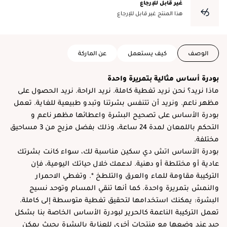
غير قابل للإرجاع
هذا المنتج غير قابل للإرجاع
الوصف
كيف يستعمل
عن الماركة
بودرة أساس مثالية بتمريرة واحدة
ماذا نريد؟ نحن نريد تغطية كاملة. نريد الراحة. نريد الحصول على
مظهر ناعم. ونريد أن تتنفس بشرتنا وتبدو طبيعية للغاية. تعمل
بودرة الأساس على تصحيح البشرة واعطائها مظهر ناعم و
التحكم باللمعان لمدة 24 ساعة، وذلك بفضل مزيج من 3 مساحيق
مختلفة.
بودرة الأساس اتش دي سكين مناسبة لك، سواء كانت بشرتك
عادية أو مختلطة أو دهنية. لدعمك خلال حياتك اليومية، فإن
التركيبة مقاومة للماء والعرق والتلطخ *. وتغطي الاحمرار
والنمش بتمريرة واحدة. كما أنها تنقي المسام وتوحد نسيج
البشرة: يمكنك استخدامها لتحقيق تغطية متوسطة إلى كاملة.
تعمل التركيبة الناعمة كالحرير لبودرة الأساس الخاصة بنا بشكل
جيد عند وضعها مع منتجات أخرى للعناية بالبشرة بحيث يمكن