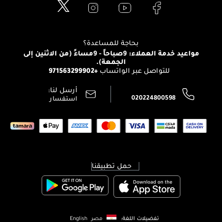
خدمات المعارض
العناية بالبشرة
الدفع
Clarins
تواصل معنا
للإستحمام والجسم
شارك مع أصدقائك
View all brands
منصّة شبكة الشركاء
العناية بالشعر
التوصيل
بحاجة للمساعدة؟
انضموا لفيسز
الإرجاع
مواعيد خدمة العملاء: 9صباحاً - 9مساءً (من الاثنين إلى
الوظائف
الجمعة).
تتبع طلبك
+971563299902
للتواصل عبر الواتساب
الشروط و الأحكام
محدد المتاجر
سياسة الخصوصية
أرسل لنا:
اتصل بنا:
020224800598
استفسار
حمل تطبيقنا
تفضيلات اللغة:
مصر
English