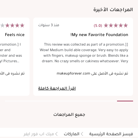
المراجعات الأخيرة
منذ 3 سنوات
(5.0)
Feels nice
My new Favorite Foundation!
promotion.] I
[This review was collected as part of a promotion.]
er and
Wow! Medium build able coverage. Very easy to apply
enster and was
with fingers, makeup sponge or brush. Blends like a
res
dream. No crazy smells or cakiness whatsoever. Very
nt face pics of
quickly became my go to foundation, perfect for
ly washed and
everyday wear. Breathable medium coverage in glass
تم نشره في الأصل على makeupforever.com
تم نشره في الأصل على .com
primer. Then
packaging that comes with a pump for easy
dispensing. Hydro primer is good too. Perfect for
اقرأ المراجعة كاملة
extra hydration during these colder Temps. Wish the
 quite strong.
sample was a bit larger to try it out with the
and has a nice
foundation a little longer, but still very happy with the
ch. Went on
much needed extra moisture. Definitely worth the
price of purchase.
جميع المراجعات
htweight. The
up for the day
to work at 7:45
فيسز الصفحة الرئيسية
الماركات
ميك اب فور ايفر