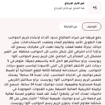
غير قابل للإرجاع
هذا المنتج غير قابل للإرجاع
الوصف
عن الماركة
دفع فريقنا من خبراء الماكياج حدود الأداء لإنشاء كريم الحواجب
هذا الطويل الأمد ومقاوم للماء ومتعدد الاستخدامات. عش
حياتك بجرأة مهما فعلت وأينما ذهبت لأن مكياجك يسمح لك
بذلك! أداء احترافي لكل شكل حاجب كل الحواجب مختلفة. من الغير
متشكل إلى المتناثر إلى الجامح، فإن كريم رسم الحواجب أكوا
ريويست براو سكالبتر هو الحل لأنه يناسبهم جميعًا. متوفر في 5
درجات (من الأشقر الفاتح إلى البني الأسود) ليناسب جميع درجات
الحواجب. يمكن استخدامه لإضافة كثافة للبقع المتناثرة أو لضبط
شعر حواجبك في الاتجاه المناسب. ثبات لمدة 24 ساعة* يمنحك
ملمس كريم رسم الحواجب أكوا ريويست براو سكالبتر الكريمي
نتيجة متساوية وطبيعية، تنحت حواجبك لمدة 24 ساعة. تسمح لك
تركيبته الكريمية العالية الصبغة بملء الفجوات الموجودة في
حاجبيك؛ نعدك أنه لن يتلطخ! أيضًا، لقد قمنا بتطوير لمسة نهائية
غير لامعة حتى تبدو حواجبك طبيعية تمامًا! * اختبار عملي على 28
شخصًا مقاوم للماء يحتوي كريم رسم الحواجب أكوا ريويست