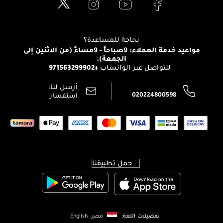
العناية بالبشرة
الدفع
Clarins
تواصل معنا
للإستحمام والجسم
شارك مع أصدقائك
View all brands
منصّة شبكة الشركاء
العناية بالشعر
التوصيل
بحاجة للمساعدة؟
انضموا لفيسز
الإرجاع
مواعيد خدمة العملاء: 9صباحاً - 9مساءً (من الاثنين إلى
الوظائف
الجمعة).
تتبع طلبك
+971563299902
للتواصل عبر الواتساب
الشروط و الأحكام
محدد المتاجر
سياسة الخصوصية
أرسل لنا:
اتصل بنا:
020224800598
استفسار
حمل تطبيقنا
تفضيلات اللغة:
مصر
English