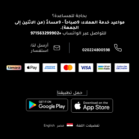
للإستحمام والجسم
شارك مع أصدقائك
View all brands
منصّة شبكة الشركاء
العناية بالشعر
التوصيل
بحاجة للمساعدة؟
انضموا لفيسز
الإرجاع
مواعيد خدمة العملاء: 9صباحاً - 9مساءً (من الاثنين إلى
الوظائف
الجمعة).
تتبع طلبك
+971563299902
للتواصل عبر الواتساب
الشروط و الأحكام
محدد المتاجر
سياسة الخصوصية
أرسل لنا:
اتصل بنا:
020224800598
استفسار
حمل تطبيقنا
تفضيلات اللغة:
مصر
English