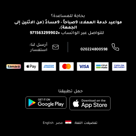
للإستحمام والجسم
شارك مع أصدقائك
View all brands
منصّة شبكة الشركاء
العناية بالشعر
التوصيل
بحاجة للمساعدة؟
انضموا لفيسز
الإرجاع
مواعيد خدمة العملاء: 9صباحاً - 9مساءً (من الاثنين إلى
الوظائف
الجمعة).
تتبع طلبك
+971563299902
للتواصل عبر الواتساب
الشروط و الأحكام
محدد المتاجر
سياسة الخصوصية
أرسل لنا:
اتصل بنا:
020224800598
استفسار
حمل تطبيقنا
تفضيلات اللغة:
مصر
English