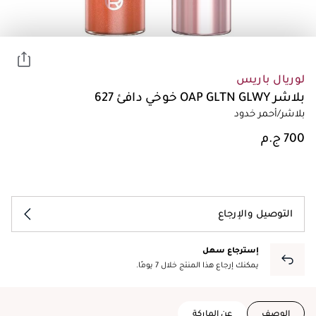
لوريال باريس
بلاشر OAP GLTN GLWY خوخي دافئ 627
بلاشر/أحمر خدود
التوصيل والإرجاع
إسترجاع سهل
يمكنك إرجاع هذا المنتج خلال 7 يومًا.
الوصف
عن الماركة