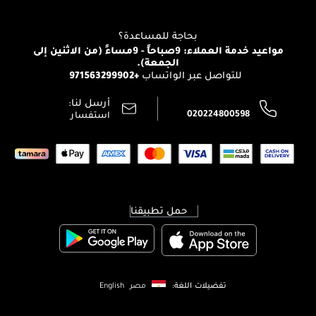
للإستحمام والجسم
شارك مع أصدقائك
View all brands
منصّة شبكة الشركاء
العناية بالشعر
التوصيل
بحاجة للمساعدة؟
انضموا لفيسز
الإرجاع
مواعيد خدمة العملاء: 9صباحاً - 9مساءً (من الاثنين إلى
الوظائف
الجمعة).
تتبع طلبك
+971563299902
للتواصل عبر الواتساب
الشروط و الأحكام
محدد المتاجر
سياسة الخصوصية
أرسل لنا:
اتصل بنا:
020224800598
استفسار
حمل تطبيقنا
تفضيلات اللغة:
مصر
English