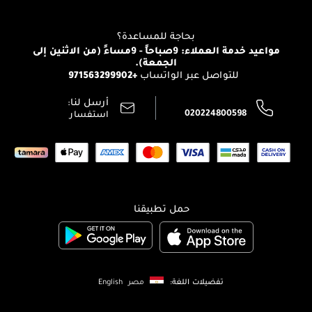
للإستحمام والجسم
شارك مع أصدقائك
View all brands
منصّة شبكة الشركاء
العناية بالشعر
التوصيل
بحاجة للمساعدة؟
انضموا لفيسز
الإرجاع
مواعيد خدمة العملاء: 9صباحاً - 9مساءً (من الاثنين إلى
الوظائف
الجمعة).
تتبع طلبك
+971563299902
للتواصل عبر الواتساب
الشروط و الأحكام
محدد المتاجر
سياسة الخصوصية
أرسل لنا:
اتصل بنا:
020224800598
استفسار
حمل تطبيقنا
تفضيلات اللغة:
مصر
English