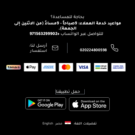
للإستحمام والجسم
شارك مع أصدقائك
View all brands
منصّة شبكة الشركاء
العناية بالشعر
التوصيل
بحاجة للمساعدة؟
انضموا لفيسز
الإرجاع
مواعيد خدمة العملاء: 9صباحاً - 9مساءً (من الاثنين إلى
الوظائف
الجمعة).
تتبع طلبك
+971563299902
للتواصل عبر الواتساب
الشروط و الأحكام
محدد المتاجر
سياسة الخصوصية
أرسل لنا:
اتصل بنا:
020224800598
استفسار
حمل تطبيقنا
تفضيلات اللغة:
مصر
English