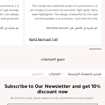
a promotion.] I
[This review was collected as part of a promotion.] I
sn’t get enough
am totally in love with my Lancôme "light glow" Ultra
ts. I am always
wear Highlighter. The design is beautiful on the case
 look good and
and the powder is so luminous. I just love the rose
at “glow within”
imprint on the makeup palette and the fact that it
in Transforming
doesn't break down easily is such a bonus. The powder
تم نشره في الأصل على lancome-usa.com
تم نشره في الأصل على com
look like i slept
transfers seamlessly to my makeup brush without
reens, drinking
breaking down the palette and applies to my skin so
اقرأ المراجعة كاملة
subtle glow that
effortlessly. I so love this powder and I am excited to
 beautiful. The
see what new products Lancôme comes out with. I
kin, i have been
received this product for free in exchange for my
larbone for that
honest review.
ct this product
جميع المراجعات
ooks très chick
Lancome - thank
so cherish in my
makeup bag!
فيسز الصفحة الرئيسية
الماركات
لانكوم
Subscribe to Our Newsletter and get 10%
discount now
Be the first to hear about newest arrivals, promotions & in-store events