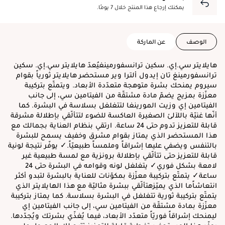
يمكنك إرجاع هذا المنتج خلال 7 يومًا.
الوصف
عن الماركة
هايلايتر سي.إي. سكين ترانسفورمينغيُعدّ هايلايتر سي.إي. سكين
ترانسفورمينغ تان إيدول ألترا وير مستحضر هايلايتر ثورياً بقوام
سيروم يمنحك بشرة متوهجة متعدّدة الأبعاد. ويتمتّع بتركيبة
معزّزة بمزيج يضمّ مادة مشتقّة من الفيتامين سي، إلى جانب
الفيتامين إي وزيت المورينغا لتتغلغل بسلاسة في البشرة. كما
أنّها غنيّة باللآلئ الصغيرة العاكسة للضوء لتتألّقي بإطلالة مشرقة
قابلة للتعزيز تدوم حتى 24 ساعة. ارتقي بنظام العناية بجمالك مع
هذا المستحضر الذي يمتاز بقوام مشرق وخفيف يسمح للبشرة
بالتنفس ويضفي عليها إشراقاً وملمساً طبيعيّاً.✓ يوفّر نتيجة لونية
قابلة للتعزيز حتى تتألّقي بإطلالة برونزية مع لمسة طبيعية غير
لامعة بشكل فوري✓ يتغلغل لونه وقوامه في البشرة حتى 24
ساعة✓ يتمتّع بتركيبة معزّزة بمكوّنات للعناية بالبشرة لتبدو أكثر
انتعاشاًما الذي يميّزهتألّقي ببشرة مثاليّة مع هذا الهايلايتر الذي
يتمتّع بتركيبة ثورية تتغلغل في البشرة بسلاسة. كما يمتاز بتركيبة
معزّزة بمادة مشتقّة من الفيتامين سي، إلى جانب الفيتامين إي
ليمنحك إشراقاً فوريّاً متعدّد الأبعاد، فيما يُغذّي بشرتك ويُجدّدها.