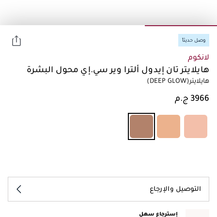
وصل حديثاً
لانكوم
هايلايتر تان إيدول ألترا وير سي.إي محول البشرة
هايلايتر
(DEEP GLOW)
التوصيل والإرجاع
إسترجاع سهل