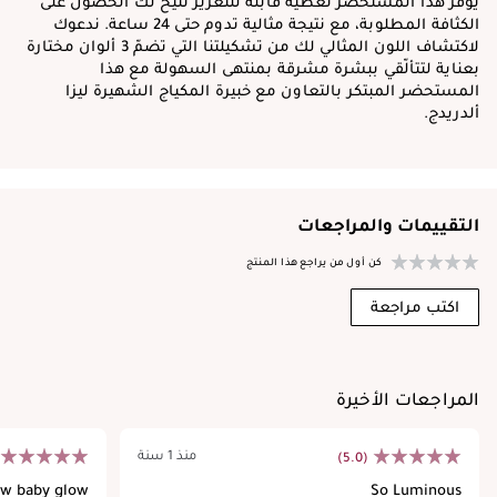
يوفّر هذا المستحضر تغطية قابلة للتعزيز تتيح لك الحصول على
الكثافة المطلوبة، مع نتيجة مثالية تدوم حتى 24 ساعة. ندعوك
لاكتشاف اللون المثالي لك من تشكيلتنا التي تضمّ 3 ألوان مختارة
بعناية لتتألّقي ببشرة مشرقة بمنتهى السهولة مع هذا
المستحضر المبتكر بالتعاون مع خبيرة المكياج الشهيرة ليزا
ألدريدج.
التقييمات والمراجعات
كن أول من يراجع هذا المنتج
اكتب مراجعة
المراجعات الأخيرة
منذ 1 سنة
(5.0)
ow baby glow
So Luminous