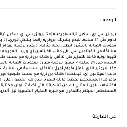
الوصف
برونزر سي.إي. سكين ترانسفورمينغيُعدّ برونزر سي.إي. سكين ترانسف
تدوم حتّى 24 ساعة، لتبدو بشرتك برونزية رائعة بشكلٍ فوري،
مكوّنات العناية بالبشرة لتطلّي بحلّة مثالية. وتمتاز تركيبته بقوام 
نتيجة لونية قابلة للتعزيز حتى تتألّقي بإطلالة برونزية مع لمسة
البشرة حتى 24 ساعة✓ يتمتّع بتركيبة معزّزة بمكوّنات العن
هذا البرونزر الذي يتميّز بقوام ثوريّ يتغلغل بسلاسة في البشرة. ك
جانب الفيتامين إي، فيمنحك إطلالة برونزية مع لمسة طبيعية غير لا
لاكتشاف اللون المثالي ل
المستحضر المبتكر بالتعاون مع خبيرة المكياج الشهيرة ليزا ألدريد
عن الماركة