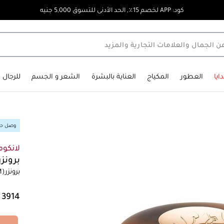
كود: APP لخصم 15٪, الحد الأدنى للتسوق 5,000 جنيه
ايا
العطور
المكياج
العناية بالبشرة
الشعر و الجسم
للرجال
وصل حدي
لانكوم
برونز
برونزر
M)