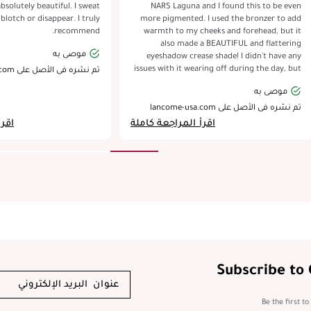
lutely beautiful. I sweat
NARS Laguna and I found this to be even
otch or disappear. I truly
more pigmented. I used the bronzer to add
recommend.
warmth to my cheeks and forehead, but it
also made a BEAUTIFUL and flattering
موصى به
eyeshadow crease shade! I didn't have any
issues with it wearing off during the day, but
تم نشره في الأصل على lancome-usa.com
I did loosely set it with some powder. Packing
موصى به
is beautiful too. My only qualm is that the
Light color leans a tiny bit warmer than I'd
تم نشره في الأصل على lancome-usa.com
want. But definitely not a deal breaker and it
اقرأ المراجعة كاملة
اقرأ
still added nice definition to my face.
Subscribe to
Be the first t