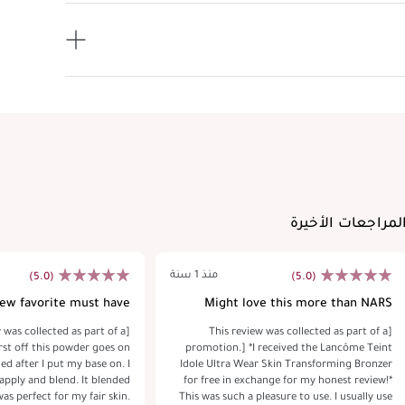
لمراجعات الأخيرة
منذ 1 سنة
(5.0)
(5.0)
ew favorite must have!
Might love this more than NARS
Laguna!
w was collected as part of a
[This review was collected as part of a
rst off this powder goes on
promotion.] *I received the Lancôme Teint
lied after I put my base on. I
Idole Ultra Wear Skin Transforming Bronzer
apply and blend. It blended
for free in exchange for my honest review!*
as perfect for my fair skin.
This was such a pleasure to use. I usually use