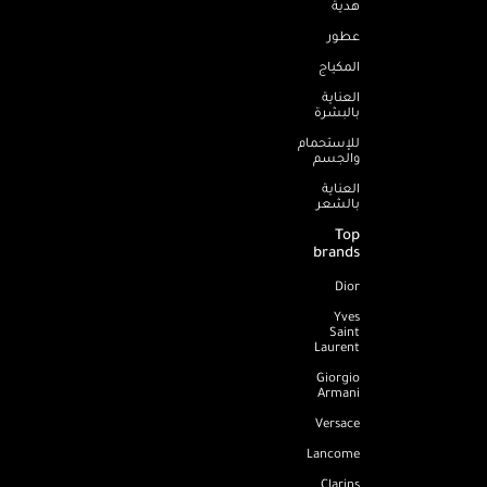
هدية
عطور
المكياج
العناية
بالبشرة
للإستحمام
والجسم
العناية
بالشعر
Top
brands
Dior
Yves
Saint
Laurent
Giorgio
Armani
Versace
Lancome
Clarins