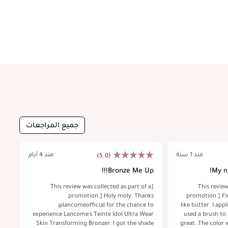
جميع المراجعات
منذ 1 سنة
منذ 4 أيام
(5.0)
ow
Bronze Me Up!!!
My n
 a
[This review was collected as part of a
[This revie
kin
promotion.] Holy moly. Thanks
promotion.] Fi
 is
@lancomeofficial for the chance to
like butter. I app
his
experience Lancome's Teinte Idol Ultra Wear
used a brush to 
ght
Skin Transforming Bronzer. I got the shade
great. The color w