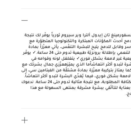
ورمينغ تان إيدول ألترا وير سيروم ثورياً يوفّر لك نتيجة
 إذ يدمج أحدث المكوّنات المبتكرة والتكنولوجيا المتطوّرة مع
آسر وقابل للدمج يتيح للبشرة التنفّس، يأتي معزّزاً بمادة
مشتقّة من الفيتامين سي، إلى جانب الفيتامين إي وزيت المورينغا لتنعمي بإطلالة برونزيّة طبيعية تدوم حتى 24 ساعة.✓ يوفّر
 طبيعية غير لامعة بشكل فوري✓ يتغلغل لونه وقوامه في
اية بالبشرة لتبدو أكثر انتعاشاًما الذي يميّزهعزّزي جمال بشرتك مع
ما يمتاز بتركيبة معزّزة بمادة مشتقّة من الفيتامين سي، إلى
معة بشكل فوري، فيما يُغذّي البشرة لتبدو أكثر انتعاشاً.
يوفّر هذا المستحضر تغطية قابلة للتعزيز تتيح لك الحصول على الكثافة المطلوبة، مع نتيجة مثالية تدوم حتى 24 ساعة. ندعوك
ك من تشكيلتنا التي تضمّ 7 ألوان مختارة بعناية لتتألّقي ببشرة مشرقة بمنتهى السهولة مع هذا
ج.