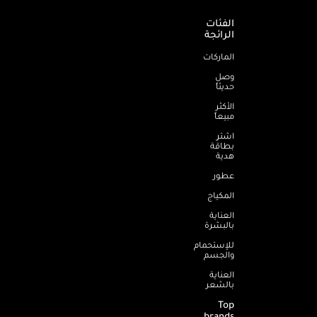
الفئات
الرائجة
الماركات
وصل
حديثاً
الأكثر
مبيعاً
اشترِ
بطاقة
هدية
عطور
المكياج
العناية
بالبشرة
للإستحمام
والجسم
العناية
بالشعر
Top
brands