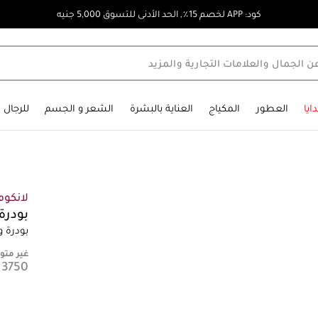
كود: APP لخصم 15٪, الحد الأدنى للتسوق 5,000 جنيه
ايا
العطور
المكياج
العناية بالبشرة
الشعر و الجسم
للرجال
لانكوم
بودرة
بودرة و
غير متوف