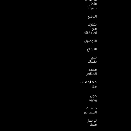
الأكثر
شيوعاً
الدفع
شارك
مع
أصدقائك
التوصيل
الإرجاع
تتبع
طلبك
محدد
المتاجر
معلومات
عنا
حول
وجوه
خدمات
المعارض
تواصل
معنا