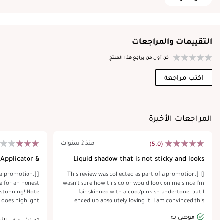
التقييمات والمراجعات
كن أول من يراجع هذا المنتج
اكتب مراجعة
المراجعات الأخيرة
منذ 2 سنوات
(5.0)
Applicator &
Liquid shadow that is not sticky and looks
Drydown
flawless!
f a promotion.]
[This review was collected as part of a promotion.] I
e for an honest
wasn't sure how this color would look on me since I'm
 stunning! Note
fair skinned with a cool/pinkish undertone, but I
 does highlight
ended up absolutely loving it. I am convinced this
ature skin. The
color would look great on anyone. It's a warm neutral
موصى به
 does blend out
color, perfect for every day make up. A little bit goes a
تم نشره في الأصل على com