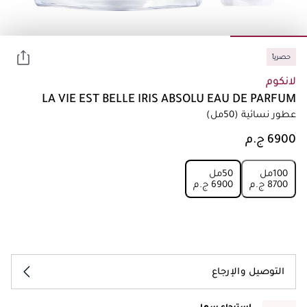
حصرياً
لانكوم
LA VIE EST BELLE IRIS ABSOLU EAU DE PARFUM
عطور نسائية
(50مل)
100مل
50مل
⁦8700⁩ ج.م
⁦6900⁩ ج.م
التوصيل والإرجاع
إسترجاع سهل