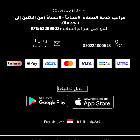
View all brands
منصّة شبكة الشركاء
العناية بالشعر
التوصيل
بحاجة للمساعدة؟
انضموا لفيسز
الإرجاع
مواعيد خدمة العملاء: 9صباحاً - 9مساءً (من الاثنين إلى
الوظائف
الجمعة).
تتبع طلبك
+971563299902
للتواصل عبر الواتساب
الشروط و الأحكام
محدد المتاجر
سياسة الخصوصية
أرسل لنا:
اتصل بنا:
020224800598
استفسار
حمل تطبيقنا
تفضيلات اللغة:
مصر
English