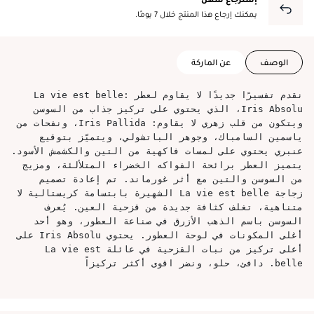
يمكنك إرجاع هذا المنتج خلال 7 يومًا.
الوصف
عن الماركة
نقدم تفسيرًا جديدًا لا يقاوم لعطر La vie est belle:
Iris Absolu، الذي يحتوي على تركيز جذاب من السوسن
ويتكون من قلب زهري لا يقاوم: Iris Pallida، ونفحات من
ياسمين السامباك، وجوهر الباتشولي، ويتميّز بتوقيع
عنبري يحتوي على لمسات فاكهية من التين والكشمش الأسود.
يتميز العطر برائحة الفواكه الخضراء المتلألئة، ومزيج
من السوسن والتين مع أثر غورماند. تم إعادة تصميم
زجاجة La vie est belle الشهيرة بابتسامة كريستالية لا
متناهية، تغلف كثافة جديدة من قزحية العين. يُعرف
السوسن باسم الذهب الأزرق في صناعة العطور، وهو أحد
أغلى المكونات في لوحة العطور. يحتوي Iris Absolu على
أعلى تركيز من نبات القزحية في عائلة La vie est
belle. دافئ، حلو، ونضر اقوى أكثر تركيزاً