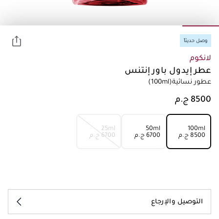
وصل حديثاً
لانكوم
عطر إيدول باور إنتنس
عطور نسائية
(100ml)
25ml
50ml
100ml
⁦8500⁩ ج.م
⁦6700⁩ ج.م
⁦6700⁩ ج.م
التوصيل والإرجاع