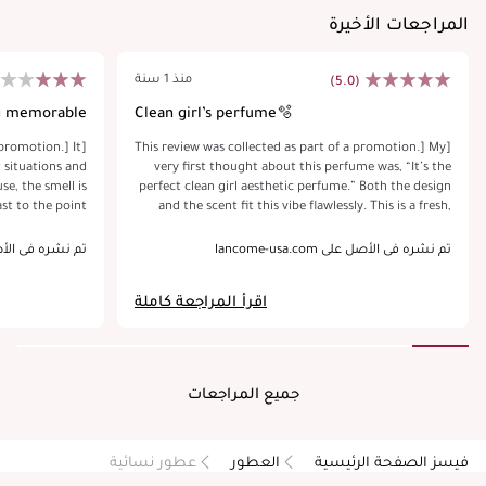
المراجعات الأخيرة
منذ 1 سنة
(5.0)
g memorable
Clean girl’s perfume🫧
 promotion.] It
[This review was collected as part of a promotion.] My
t situations and
very first thought about this perfume was, “It’s the
e, the smell is
perfect clean girl aesthetic perfume.” Both the design
st to the point
and the scent fit this vibe flawlessly. This is a fresh,
this to the gym,
fruity perfume with a crisp apple note at the start,
s without going
followed by soft rose and jasmine and a warm
تم نشره في الأصل على lancome-usa.com
تم نشره في الأصل على com
 used it, but by
sandalwood base. It lasts pretty well throughout the
. I had check as
day, though it’s not overly intense. The projection is
اقرأ المراجعة كاملة
here. The bottle
moderate, noticeable but not overpowering, making
rfume to last. I
it easy to wear in any setting. The bottle design is
 since I can be
sleek and modern, with a clean, elegant look. While it’s
 only gave me a
a bit on the expensive side, the longevity and
h for me to say
versatility make it worth the price. It works for both
جميع المراجعات
it's meh.
day and evening(I prefer using it daytime), making it a
great option for everyday wear.
فيسز الصفحة الرئيسية
العطور
عطور نسائية