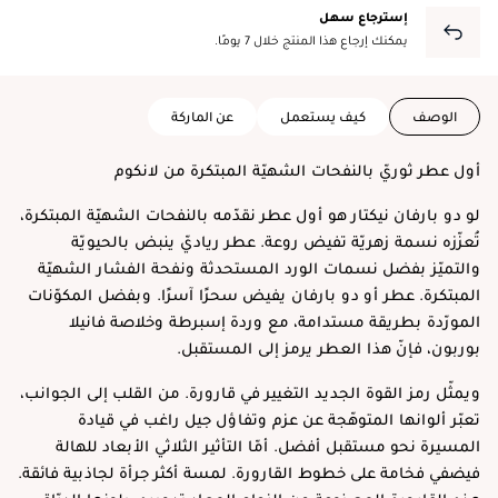
إسترجاع سهل
يمكنك إرجاع هذا المنتج خلال 7 يومًا.
الوصف
كيف يستعمل
عن الماركة
أول عطر ثوريّ بالنفحات الشهيّة المبتكرة من لانكوم
لو دو بارفان نيكتار هو أول عطر نقدّمه بالنفحات الشهيّة المبتكرة،
تُعزّزه نسمة زهريّة تفيض روعة. عطر رياديّ ينبض بالحيويّة
والتميّز بفضل نسمات الورد المستحدثة ونفحة الفشار الشهيّة
المبتكرة. عطر أو دو بارفان يفيض سحرًا آسرًا. وبفضل المكوّنات
المورّدة بطريقة مستدامة، مع وردة إسبرطة وخلاصة فانيلا
بوربون، فإنّ هذا العطر يرمز إلى المستقبل.
ويمثّل رمز القوة الجديد التغيير في قارورة. من القلب إلى الجوانب،
تعبّر ألوانها المتوهّجة عن عزم وتفاؤل جيل راغب في قيادة
المسيرة نحو مستقبل أفضل. أمّا التأثير الثلاثي الأبعاد للهالة
فيضفي فخامة على خطوط القارورة. لمسة أكثر جرأة لجاذبية فائقة.