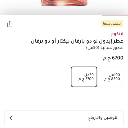
الأفضل مبيعاً
لانكوم
عطر إيدول لو دو بارفان نيكتار أو دو برفان
عطور نسائية
(50مل)
100مل
50مل
⁦8300⁩ ج.م
⁦6700⁩ ج.م
التوصيل والإرجاع