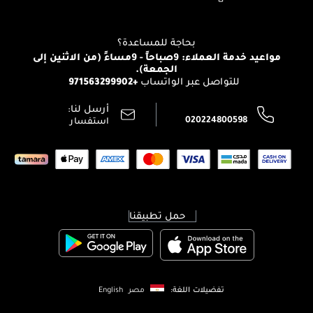
Clarins
تواصل معنا
للإستحمام والجسم
شارك مع أصدقائك
View all brands
منصّة شبكة الشركاء
العناية بالشعر
التوصيل
بحاجة للمساعدة؟
انضموا لفيسز
الإرجاع
مواعيد خدمة العملاء: 9صباحاً - 9مساءً (من الاثنين إلى
الوظائف
الجمعة).
تتبع طلبك
+971563299902
للتواصل عبر الواتساب
الشروط و الأحكام
محدد المتاجر
سياسة الخصوصية
أرسل لنا:
اتصل بنا:
020224800598
استفسار
حمل تطبيقنا
تفضيلات اللغة:
مصر
English