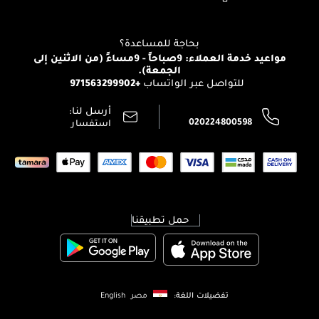
Clarins
تواصل معنا
للإستحمام والجسم
شارك مع أصدقائك
View all brands
منصّة شبكة الشركاء
العناية بالشعر
التوصيل
بحاجة للمساعدة؟
انضموا لفيسز
الإرجاع
مواعيد خدمة العملاء: 9صباحاً - 9مساءً (من الاثنين إلى
الوظائف
الجمعة).
تتبع طلبك
+971563299902
للتواصل عبر الواتساب
الشروط و الأحكام
محدد المتاجر
سياسة الخصوصية
أرسل لنا:
اتصل بنا:
020224800598
استفسار
حمل تطبيقنا
تفضيلات اللغة:
مصر
English