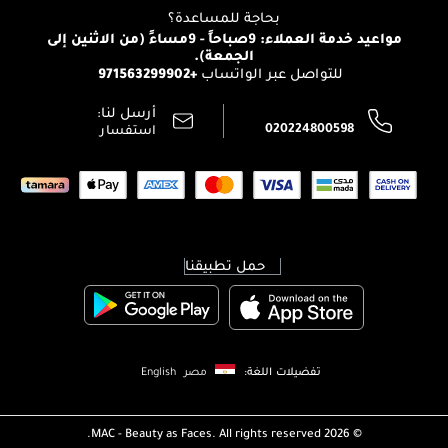
التوصيل
بحاجة للمساعدة؟
انضموا لفيسز
الإرجاع
مواعيد خدمة العملاء: 9صباحاً - 9مساءً (من الاثنين إلى
الوظائف
الجمعة).
تتبع طلبك
+971563299902
للتواصل عبر الواتساب
الشروط و الأحكام
محدد المتاجر
سياسة الخصوصية
أرسل لنا:
اتصل بنا:
020224800598
استفسار
حمل تطبيقنا
تفضيلات اللغة:
مصر
English
MAC - Beauty as Faces. All rights reserved.
2026 ©