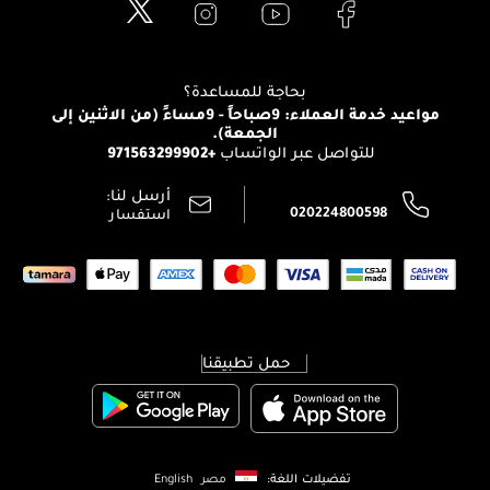
العناية بالبشرة
الدفع
Clarins
تواصل معنا
للإستحمام والجسم
شارك مع أصدقائك
View all brands
منصّة شبكة الشركاء
العناية بالشعر
التوصيل
بحاجة للمساعدة؟
انضموا لفيسز
الإرجاع
مواعيد خدمة العملاء: 9صباحاً - 9مساءً (من الاثنين إلى
الوظائف
الجمعة).
تتبع طلبك
+971563299902
للتواصل عبر الواتساب
الشروط و الأحكام
محدد المتاجر
سياسة الخصوصية
أرسل لنا:
اتصل بنا:
020224800598
استفسار
حمل تطبيقنا
تفضيلات اللغة:
مصر
English