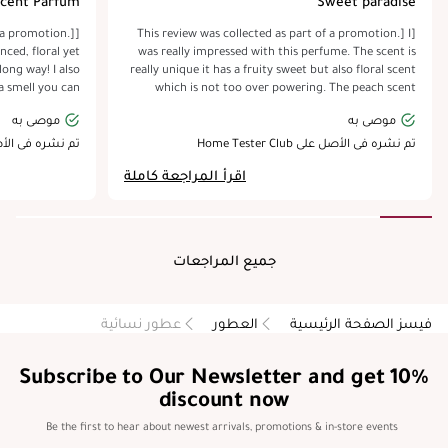
Scent Parfum
Sweet paradise
f a promotion.]
[This review was collected as part of a promotion.] I
nced, floral yet
was really impressed with this perfume. The scent is
 long way! I also
really unique it has a fruity sweet but also floral scent
 a smell you can
which is not too over powering. The peach scent
 soon as I spray
definitely comes through first which I personally like
موصى به
موصى به
nstantly feel my
as I am a fan of a sweeter fragrance. I applied this in
ed. So we've got
my hair, neck and top and noticed the perfume did
تم نشره في الأصل على Home Tester Club
تم نشره في الأصل على Club
h is floral and
seems to last fairly long and I got quite a few
اقرأ المراجعة كاملة
Vetiver and top
compliments while wearing it. I love the look of the
rfume is a must
bottle it is very pretty and looks great on my dressing
licious sensual
table. The bottle also feels pretty solid as well which is
smells.
a bonus when you have children around. The nozzle
provides an even spray of perfume which is super
جميع المراجعات
important for me. Would recommend this perfume if
you like a sweet floral perfume.
فيسز الصفحة الرئيسية
العطور
عطور نسائية
Subscribe to Our Newsletter and get 10%
discount now
Be the first to hear about newest arrivals, promotions & in-store events