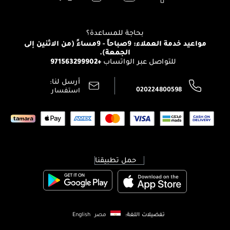
Clarins
تواصل معنا
للإستحمام والجسم
شارك مع أصدقائك
View all brands
منصّة شبكة الشركاء
العناية بالشعر
التوصيل
بحاجة للمساعدة؟
انضموا لفيسز
الإرجاع
مواعيد خدمة العملاء: 9صباحاً - 9مساءً (من الاثنين إلى
الوظائف
الجمعة).
تتبع طلبك
+971563299902
للتواصل عبر الواتساب
الشروط و الأحكام
محدد المتاجر
سياسة الخصوصية
أرسل لنا:
اتصل بنا:
020224800598
استفسار
حمل تطبيقنا
تفضيلات اللغة:
مصر
English