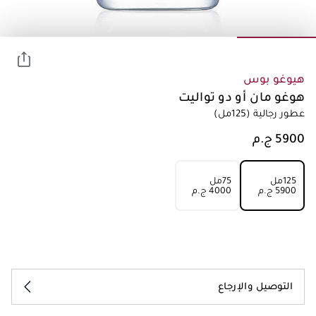
هيوغو بوس
هوغو مان أو دو تواليت
عطور رجالية
(125مل)
125مل
75مل
⁦5900⁩ ج.م
⁦4000⁩ ج.م
التوصيل والإرجاع