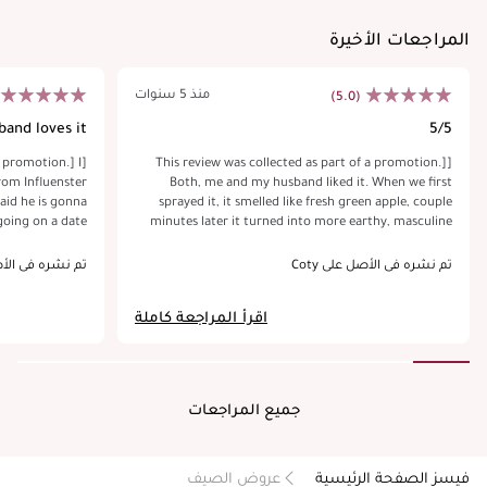
المراجعات الأخيرة
منذ 5 سنوات
(5.0)
band loves it
5/5
a promotion.] I
[This review was collected as part of a promotion.]
rom Influenster
Both, me and my husband liked it. When we first
aid he is gonna
sprayed it, it smelled like fresh green apple, couple
 going on a date
minutes later it turned into more earthy, masculine
ee how long the
smell. Not too light, not too heavy, golden middle.We
 smell the apple
could smell it for a long time, even though we only
تم نشره في الأصل على Coty
تم نشره في الأصل 
ther smells they
sprayed it twice. Very sexy and manly cologne.
y something imma
Suitable for both, everyday wear and special
اقرأ المراجعة كاملة
have him buy
occasions. I received this sample complimentary from
Influenster for testing purposes.
جميع المراجعات
فيسز الصفحة الرئيسية
عروض الصيف