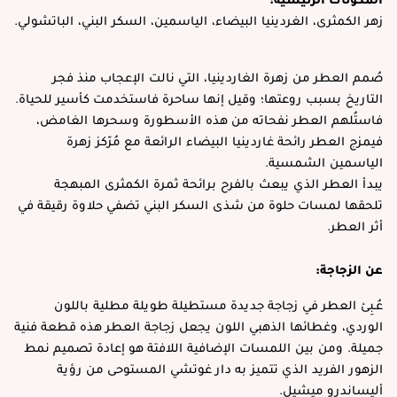
زهر الكمثرى، الغردينيا البيضاء، الياسمين، السكر البني، الباتشولي.
صُمم العطر من زهرة الغاردينيا، التي نالت الإعجاب منذ فجر
التاريخ بسبب روعتها؛ وقيل إنها ساحرة فاستخدمت كأسير للحياة.
فاستُلهم العطر نفحاته من هذه الأسطورة وسحرها الغامض،
فيمزج العطر رائحة غاردينيا البيضاء الرائعة مع مُرّكز زهرة
الياسمين الشمسية.
يبدأ العطر الذي يبعث بالفرح برائحة ثمرة الكمثرى المبهجة
تلحقها لمسات حلوة من شذى السكر البني تضفي حلاوة رقيقة في
أثر العطر.
عن الزجاجة:
عُـبِئ العطر في زجاجة جديدة مستطيلة طويلة مطلية باللون
الوردي، وغطائها الذهبي اللون يجعل زجاجة العطر هذه قطعة فنية
جميلة. ومن بين اللمسات الإضافية اللافتة هو إعادة تصميم نمط
الزهور الفريد الذي تتميز به دار غوتشي المستوحى من رؤية
أليساندرو ميشيل.