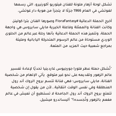
تشكل لوحة أزهار ملونة للفنان فيتوريو أكورنيرو، التي رسمها
لغوتشي في العام 1966 جزءًا لا يتجزأ من هوية دار غوتشي.
أخرج الحملة الدعائية #FloraFantasy وصورها الفنان بترا كولينز،
وكانت الفنانة والممثلة وفاعلة الخيرية مايلي سايروس هي واجهة
الحملة، وتتميز هذه الحملة الدعائية بأنها رحلة عبر عالم من الحلوى
الوردي مستوحاة من عالم الرسوم المتحركة اليابانية ومليئة
بمراجع شعبية حيث المزيد من المتعة.
"تُشكل حملة عطر فلورا جورجيوس غاردينيا تحديًا لإعادة تفسير
عالم الزهور وتقديمه على نحو غير متوقع. يأتي الإلهام من شخصية
الفنانة، مايلي سايروس؛ فهي فنانة تتسم بروح الروك أند رول
المنطلقة وفي نفس الوقت انتقائية...لأن من يقول إن شخصية
تتمتع بروح الروك أند رول الجامحة لا تستطيع أن تعيش في عالم
مفعم بالزهور وتُجسده؟" أليساندرو ميشيل.