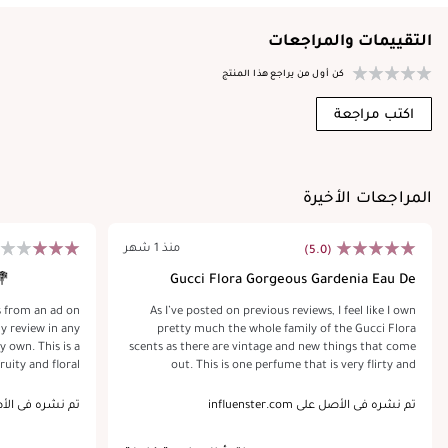
التقييمات والمراجعات
كن أول من يراجع هذا المنتج
اكتب مراجعة
المراجعات الأخيرة
منذ 1 شهر
(5.0)
💐
Gucci Flora Gorgeous Gardenia Eau De
Parfum
s from an ad on
As I’ve posted on previous reviews, I feel like I own
y review in any
pretty much the whole family of the Gucci Flora
This is a
scents as there are vintage and new things that come
fruity and floral
out. This is one perfume that is very flirty and
 enjoy the scent
innocent and I love the way it just ‘makes me feel’!! I
rrendous. I put
use this regularly. I’ve received constant compliments
تم نشره في الأصل على influenster.com
تم نشره في الأصل على com
 few hours, and
& have referred several men & women to this site for
 home. It's a
honest reviews for anyone inquiring about purchasing