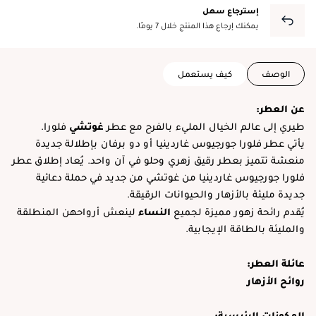
إسترجاع سهل
يمكنك إرجاع هذا المنتج خلال 7 يومًا.
الوصف
كيف يستعمل
عن العطر:
غوتشي
طيري إلى عالم الخيال المليء بالفرح مع عطر
فلورا.
يأتي عطر فلورا جورجيوس غاردينيا أو دو برفان بإطلالة جديدة
منعشة تتميز بعطر رقيق زهري وحلو في آن واحد. يُعاد إطلاق عطر
فلورا جورجيوس غاردينيا من غوتشي من جديد في حملة دعائية
جديدة مليئة بالأزهار والحيوانات الرقيقة.
النساء
يُقدم رائحة زهور مميزة لجميع
لينعش أرواحهن المنطلقة
والمليئة بالطاقة الإيجابية.
عائلة العطر:
روائح الأزهار
المكونات الرئيسية: