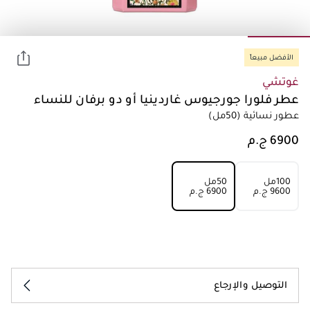
الأفضل مبيعاً
غوتشي
عطر فلورا جورجيوس غاردينيا أو دو برفان للنساء
عطور نسائية
(50مل)
100مل
50مل
⁦9600⁩ ج.م
⁦6900⁩ ج.م
التوصيل والإرجاع