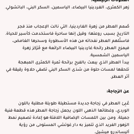
زهر الكمثرى، الغردينيا البيضاء، الياسمين، السكر البني، الباتشولي.
صُمم العطر من زهرة الغاردينيا، التي نالت الإعجاب منذ فجر
التاريخ بسبب روعتها؛ وقيل إنها ساحرة فاستخدمت كأسير للحياة.
فاستُلهم العطر نفحاته من هذه الأسطورة وسحرها الغامض،
فيمزج العطر رائحة غاردينيا البيضاء الرائعة مع مُرّكز زهرة
الياسمين الشمسية.
يبدأ العطر الذي يبعث بالفرح برائحة ثمرة الكمثرى المبهجة
تلحقها لمسات حلوة من شذى السكر البني تضفي حلاوة رقيقة في
أثر العطر.
عن الزجاجة:
عُـبِئ العطر في زجاجة جديدة مستطيلة طويلة مطلية باللون
الوردي، وغطائها الذهبي اللون يجعل زجاجة العطر هذه قطعة فنية
جميلة. ومن بين اللمسات الإضافية اللافتة هو إعادة تصميم نمط
الزهور الفريد الذي تتميز به دار غوتشي المستوحى من رؤية
أليساندرو ميشيل.