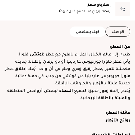
إسترجاع سهل
يمكنك إرجاع هذا المنتج خلال 7 يومًا.
الوصف
كيف يستعمل
عن العطر:
غوتشي
طيري إلى عالم الخيال المليء بالفرح مع عطر
فلورا.
يأتي عطر فلورا جورجيوس غاردينيا أو دو برفان بإطلالة جديدة
منعشة تتميز بعطر رقيق زهري وحلو في آن واحد. يُعاد إطلاق عطر
فلورا جورجيوس غاردينيا من غوتشي من جديد في حملة دعائية
جديدة مليئة بالأزهار والحيوانات الرقيقة.
النساء
يُقدم رائحة زهور مميزة لجميع
لينعش أرواحهن المنطلقة
والمليئة بالطاقة الإيجابية.
عائلة العطر:
روائح الأزهار
المكونات الرئيسية: