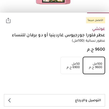
الأفضل مبيعاً
غوتشي
عطر فلورا جورجيوس غاردينيا أو دو برفان للنساء
عطور نسائية
(100مل)
100مل
50مل
⁦9600⁩ ج.م
⁦6900⁩ ج.م
التوصيل والإرجاع