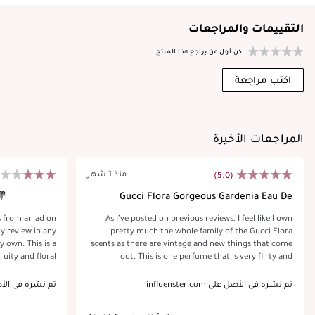
التقييمات والمراجعات
كن أول من يراجع هذا المنتج
اكتب مراجعة
المراجعات الأخيرة
منذ 1 شهر
(5.0)
💐
Gucci Flora Gorgeous Gardenia Eau De
Parfum
s from an ad on
As I’ve posted on previous reviews, I feel like I own
y review in any
pretty much the whole family of the Gucci Flora
This is a
scents as there are vintage and new things that come
fruity and floral
out. This is one perfume that is very flirty and
 enjoy the scent
innocent and I love the way it just ‘makes me feel’!! I
rrendous. I put
use this regularly. I’ve received constant compliments
تم نشره في الأصل على influenster.com
تم نشره في الأصل على com
 few hours, and
& have referred several men & women to this site for
 home. It's a
honest reviews for anyone inquiring about purchasing