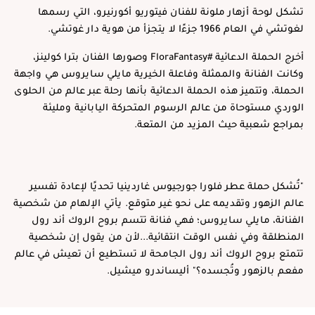
تشكل لوحة أزهار ملونة للفنان فيتوريو أكورنيرو، التي رسمها
لغوتشي في العام 1966 جزءًا لا يتجزأ من هوية دار غوتشي.
أخرج الحملة الدعائية #FloraFantasy وصورها الفنان بترا كولينز،
وكانت الفنانة والممثلة وفاعلة الخيرية مايلي سايروس هي واجهة
الحملة، وتتميز هذه الحملة الدعائية بأنها رحلة عبر عالم من الحلوى
الوردي مستوحاة من عالم الرسوم المتحركة اليابانية ومليئة
بمراجع شعبية حيث المزيد من المتعة.
"تُشكل حملة عطر فلورا جورجيوس غاردينيا تحديًا لإعادة تفسير
عالم الزهور وتقديمه على نحو غير متوقع. يأتي الإلهام من شخصية
الفنانة، مايلي سايروس؛ فهي فنانة تتسم بروح الروك أند رول
المنطلقة وفي نفس الوقت انتقائية...لأن من يقول إن شخصية
تتمتع بروح الروك أند رول الجامحة لا تستطيع أن تعيش في عالم
مفعم بالزهور وتُجسده؟" أليساندرو ميشيل.