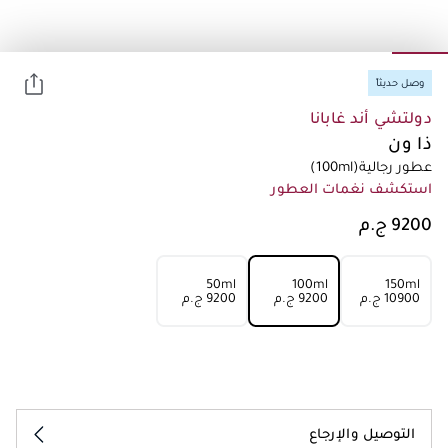
وصل حديثاً
دولتشي أند غابانا
ذا ون
عطور رجالية
(100ml)
استكشف نغمات العطور
50ml
100ml
150ml
⁦10900⁩ ج.م
⁦9200⁩ ج.م
⁦9200⁩ ج.م
التوصيل والإرجاع