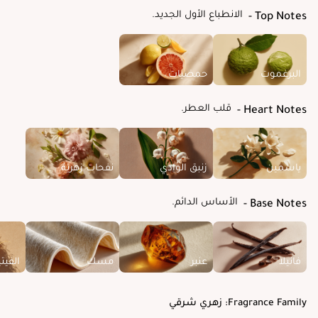
الانطباع الأول الجديد.
Top Notes
البرغموت
حمضيات
قلب العطر.
Heart Notes
ياسمين
زنبق الوادي
نفحات زهرية
الأساس الدائم.
Base Notes
فانيلا
عنبر
مسك
الفيتي
Fragrance Family:
زهري شرقي