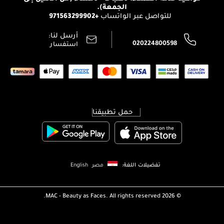
الوظائف
الجمعة).
تتبع طلبك
+971563299902
للتواصل عبر الواتساب
الشروط و الأحكام
محدد المتاجر
سياسة الخصوصية
أرسل لنا:
اتصل بنا:
020224800598
استفسار
حمل تطبيقنا
تفضيلات اللغة:
مصر
English
MAC - Beauty as Faces. All rights reserved.
2026 ©