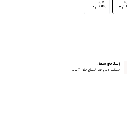
50ML
م
⁦7300⁩ ج.م
إسترجاع سهل
يمكنك إرجاع هذا المنتج خلال 7 يومًا.