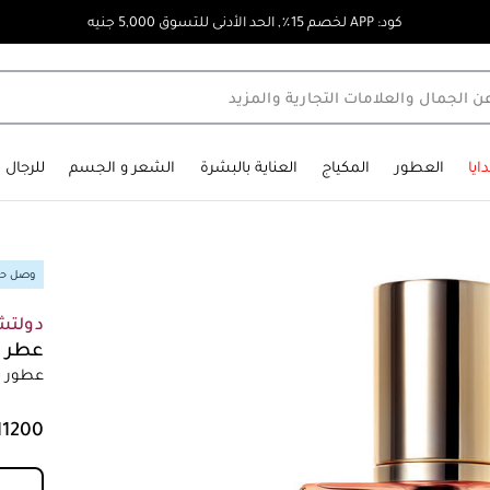
كود: APP لخصم 15٪, الحد الأدنى للتسوق 5,000 جنيه
ايا
العطور
المكياج
العناية بالبشرة
الشعر و الجسم
للرجال
وصل حدي
دولتشي
عطر د
عطور ن