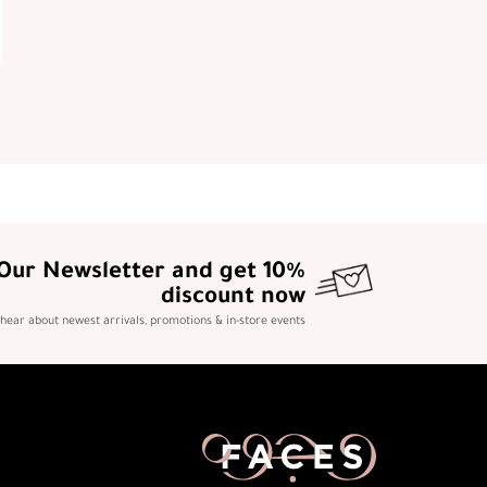
 Our Newsletter and get 10%
discount now
o hear about newest arrivals, promotions & in-store events