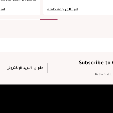
harp. It adds a delicacy and
Beauty USA Inc.
e. The vanilla note
اقرأ المراجعة كاملة
اقرأ
hing up in a sweetness that
cious but not overpowering.
 favourite note of mine and I
re. All together the
 a fine balance between the
he rich that somehow makes
o make itself heard but also
fully. The fragrance
ristmas but it does whisper
e nutty, the orange and the
combine to something that is
Subscribe to
season, a rich slightly fruity
oh so delicious. This is a
nd unique fragrance that is
Be the first t
t to wrap yourself in in the
will make you feel warm and
beautiful all at once.