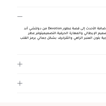
يعدّ عطر Devotion من دولتشي آند غابانا أو دو بارفيوم المركَّز، الإضافة الأحدث إلى قصة عطور Devotion من دولتشي آند
لتصميم الإيطالي والمهارة الحرفية.التصميميتوفر عطر
ة زجاجية بلون العنبر الزاهي والمُزخرف بشكل جمالي برمز القلب