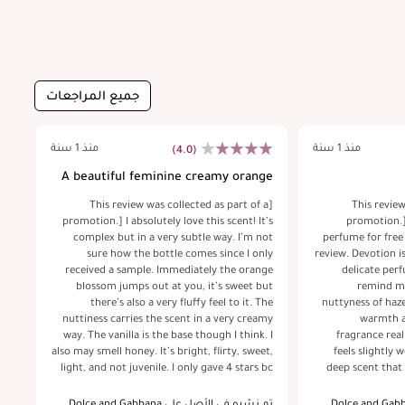
جميع المراجعات
منذ 1 سنة
منذ 1 سنة
(4.0)
ey
A beautiful feminine creamy orange
summer scent
 a
[This review was collected as part of a
[This revie
ows
promotion.] I absolutely love this scent! It’s
promotion.] 
lls
complex but in a very subtle way. I’m not
perfume for free
ll.
sure how the bottle comes since I only
review. Devotion is a really rich and somehow
 it
received a sample. Immediately the orange
delicate per
nds
blossom jumps out at you, it’s sweet but
remind me 
end
there’s also a very fluffy feel to it. The
nuttyness of haze
key
nuttiness carries the scent in a very creamy
warmth a
ose
way. The vanilla is the base though I think. I
fragrance real
ly.
also may smell honey. It’s bright, flirty, sweet,
feels slightly 
light, and not juvenile. I only gave 4 stars bc
deep scent that fe
I’m not sure about projection on this and I
orange blossom is 
nc.
can’t smell it on me anymore like I would love
lovely orange
في الأصل على Dolce and Gabbana
تم نشره في الأصل على Dolce and Gabbana