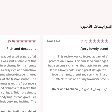
لمراجعات الأخيرة
منذ 1 سنة
(5.0)
(5.0)
Rich and decadent
Very lovely scent.
w was collected as part of a
[This review was collected as part of a
I was sent a sample of this
promotion.] Wow. This smells so amazing! It
 in exchange for my honest
has a strong, rich smell that lasts for so long!
It has a lovely colour and great design too. I
fume whose decadent notes
love the name, brand and scent. All in all, I
of the festive season. The
think this is one of my favourite smells!
lnuts gives the fragrance a
nd richness that make this
تم نشره في الأصل على Dolce and Gabbana
ly unique. This note almost
Beauty USA Inc.
woody but instead gives us a
els cosy and inviting. The
a real success. It adds that
y note to the fragrance but
تم نشره 