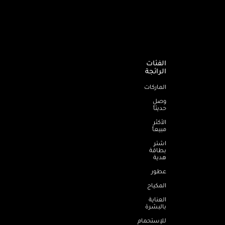
الفئات
الرائجة
الماركات
وصل
حديثاً
الأكثر
مبيعاً
اشترِ
بطاقة
هدية
عطور
المكياج
العناية
بالبشرة
للإستحمام