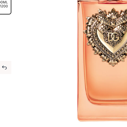
100ML
⁦11200⁩ ج.