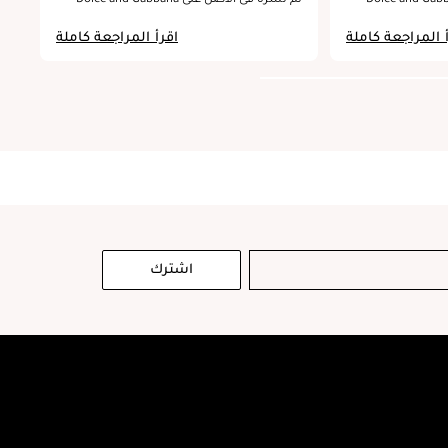
Beauty USA Inc.
too.
without being s
femininity to the whol
 المراجعة كاملة
اقرأ المراجعة كاملة
wraps the whole t
is rich and deli
Vanilla is always a
was glad to find it he
notes walk
delicate and t
every note able t
sings together beauti
doesn't shout Ch
it to me. Th
vanilla all 
familiar of the 
sweetness that is 
اشترك
really gorgeous a
a fabulous scen
colder days. It 