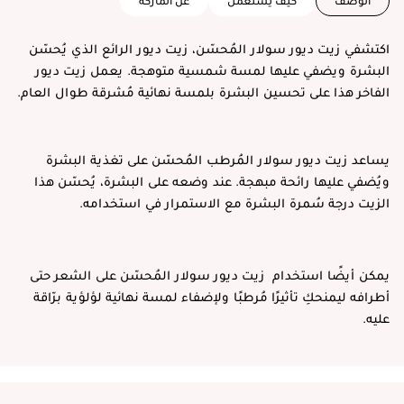
الوصف
كيف يستعمل
عن الماركة
اكتشفي زيت ديور سولار المُحسّن، زيت ديور الرائع الذي يُحسّن
البشرة ويضفي عليها لمسة شمسية متوهجة. يعمل زيت ديور
الفاخر هذا على تحسين البشرة بلمسة نهائية مُشرقة طوال العام.
يساعد زيت ديور سولار المُرطب المُحسّن على تغذية البشرة
ويُضفي عليها رائحة مبهجة. عند وضعه على البشرة، يُحسّن هذا
الزيت درجة سُمرة البشرة مع الاستمرار في استخدامه.
يمكن أيضًا استخدام زيت ديور سولار المُحسّن على الشعر حتى
أطرافه ليمنحكِ تأثيرًا مُرطبًا ولإضفاء لمسة نهائية لؤلؤية برّاقة
عليه.