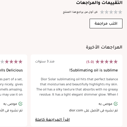
التقييمات والمراجعات
كن أول من يراجع هذا المنتج
اكتب مراجعة
المراجعات الأخيرة
منذ 3 سنوات
(5.0)
ls Delicious!!!
Sublimating oil is sublime!
s part of a set,
Dior Solar sublimating oil hits that perfect balance
ry nicely, gives
that moisturises and beautifully highlights my skin.
smells amazing.
The oil has a silky texture that absorbs with no greasy
ou may use it on
residue. It has a light elegant shimmer glow. When I
r hair, left mine
opened the box, the oil and shimmery liquid was
موصى به
موصى به
well in my hands
separated in the bottle, which made me a little
finitely not for
nervous, but it starts out like that! . Quick, gentle mix
تم نشره في الأصل على dior.com
تم نشره في الأصل عل
s, otherwise well
and it’s ready. It rubs in beautifully and transforms
اقرأ المراجعة كاملة
 happy with it!
the skin, giving it that sexy, beach-ready sheen. This
oil has an exotic, summery fragrance that I love as