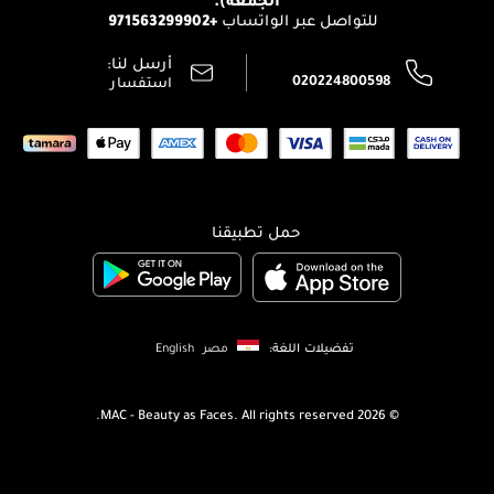
تتبع طلبك
+971563299902
للتواصل عبر الواتساب
الشروط و الأحكام
محدد المتاجر
سياسة الخصوصية
أرسل لنا:
اتصل بنا:
020224800598
استفسار
حمل تطبيقنا
تفضيلات اللغة:
مصر
English
MAC - Beauty as Faces. All rights reserved.
2026 ©