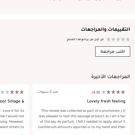
التقييمات والمراجعات
كن أول من يراجع هذا المنتج
اكتب مراجعة
المراجعات الأخيرة
منذ 3 سنوات
(4.0)
oor Sillage &
Lovely fresh feeling
Longevity
. Love it for its
[This review was collected as part of a promotion.] I
ise I would not
was pleased to test this sauvage product as I am a fan
ansing. However,
of the eau de parfum. I felt I needed to apply about 5
n want others to
toothbrush amounts squirted in to my hand and then
l it on my face)
rubbed on my face , any less and it didn't feel as