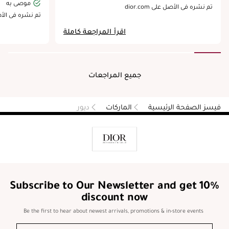
موصى به
his is unlike the
affective , also need to be very careful around the eyes
تم نشره في الأصل على dior.com
ucts where the
as it can sting them if you get too close. I kept the
 الأصل على dior.com
s to work on the
mask on once applied for a good ten minutes then
اقرأ المراجعة كاملة
nce for the face
washed it off , it leaves a lovely fresh ready for a night
 a premium for a
out smell on your face. After using it for a week I seem
face cleanser.
to have also developed a nice glow to my face which
has surprised me. I feel it may be a bit expensive to
purchase but it is some of the best face wash I have
جميع المراجعات
used. So it's mostly positive , just be careful near your
eyes.
ديور
الماركات
فيسز الصفحة الرئيسية
Subscribe to Our Newsletter and get 10%
discount now
Be the first to hear about newest arrivals, promotions & in-store events