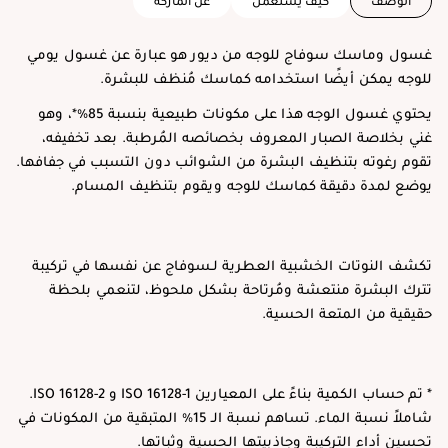
عن الماركة
كيف يستعمل
الوصف
غسول وماسك سوفاج للوجه من ديور هو عبارة عن غسول يومي
للوجه يمكن أيضًا استخدامه كماسك مُنظف للبشرة.
يحتوي غسول الوجه هذا على مكونات طبيعية بنسبة 85%*، وهو
غني بخلاصة الصبار المعروف بخصائصه المُرطبة. بعد تخفيفه،
تقوم رغوته بتنظيف البشرة من الشوائب دون التسبب في جفافها.
يوضع لمدة دقيقة كماسك للوجه ويقوم بتنظيف المسام.
تكشف النوتات الخشبية العطرية لـسوفاج عن نفسها في تركيبة
تترك البشرة منتعشة ومُرتاحة بشكل ملحوظ، لتنعمي بلحظة
حقيقية من المتعة الحسية.
* تم حساب الكمية بناءً على المعيارين ISO 16128-1 و ISO 16128-2.
شاملاً نسبة الماء. تساهم نسبة الـ 15% المتبقية من المكونات في
تحسين أداء التركيبة وجاذبيتها الحسية وثباتها.