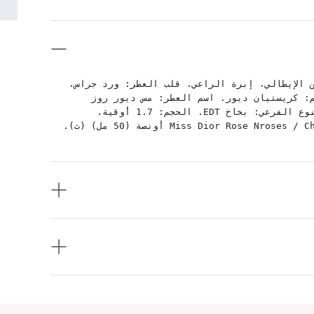
الماندرين الإيطالي، إبرة الراعي. قلب العطر: ورد جراس،
م: كريستيان ديور. اسم العطر: مس ديور روز
نروزيز. الجنس: سيدات. التصنيف: عطور. النوع: عطر. النوع الفرعي: بخاخ EDT. الحجم: 1.7 أوقية.