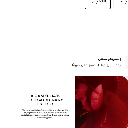
⁦6900⁩ ج.م
إسترجاع سهل
يمكنك إرجاع هذا المنتج خلال 7 يومًا.