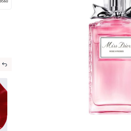
⁦9560⁩ ج.م