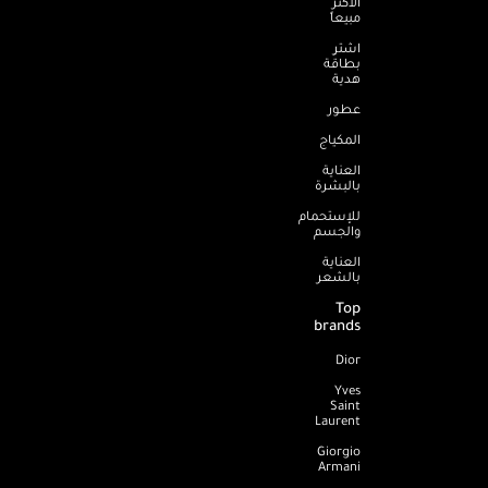
الأكثر
مبيعاً
اشترِ
بطاقة
هدية
عطور
المكياج
العناية
بالبشرة
للإستحمام
والجسم
العناية
بالشعر
Top
brands
Dior
Yves
Saint
Laurent
Giorgio
Armani