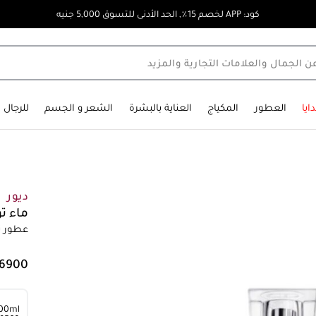
كود: APP لخصم 15٪, الحد الأدنى للتسوق 5,000 جنيه
ايا
العطور
المكياج
العناية بالبشرة
الشعر و الجسم
للرجال
ديور
ماء تو
عطور ن
100ml