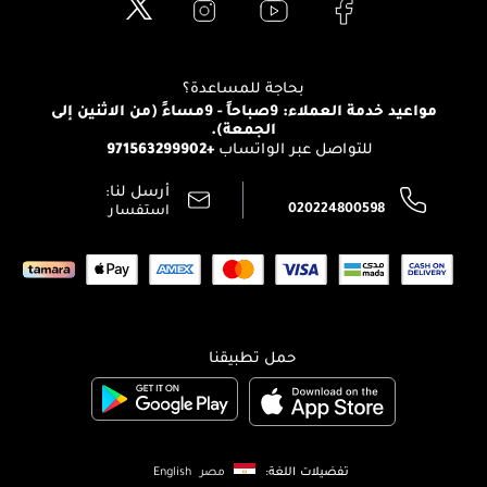
العناية بالبشرة
الدفع
Clarins
تواصل معنا
للإستحمام والجسم
شارك مع أصدقائك
View all brands
منصّة شبكة الشركاء
العناية بالشعر
التوصيل
بحاجة للمساعدة؟
انضموا لفيسز
الإرجاع
مواعيد خدمة العملاء: 9صباحاً - 9مساءً (من الاثنين إلى
الوظائف
الجمعة).
تتبع طلبك
+971563299902
للتواصل عبر الواتساب
الشروط و الأحكام
محدد المتاجر
سياسة الخصوصية
أرسل لنا:
اتصل بنا:
020224800598
استفسار
حمل تطبيقنا
تفضيلات اللغة:
مصر
English