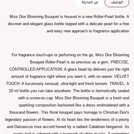
الوصف
عن الماركة
Miss Dior Blooming Bouquet is housed in a new Roller-Pearl bottle. A
discreet and elegant glass bottle topped with a delicate pearl for a free
and easy new approach to fragrance application.
For fragrance touch-ups or perfuming on the go, Miss Dior Blooming
Bouquet Roller-Pearl is as precious as a gem. PRECISE,
CONTROLLED APPLICATION: A glass bead tip delivers just the right
amount of fragrance right where you want it, with no waste. VELVET
TOUCH: A luxuriously sensual, ultra-light and fresh texture. TRAVEL: A
20 ml bottle you can take anywhere. The bottle is hermetically sealed
with a screw-on cap. Miss Dior Blooming Bouquet is a fresh and
sparkling composition fashioned like a dress embroidered with a
thousand flowers. This floral bouquet pays homage to Christian Dior's
legendary passion of flowers. At its heart lies the tenderness of a peony
and Damascus rose accord honed by a radiant Calabrian bergamot. Its
poetic trail is adorned with a lacework of white musks. A springtime