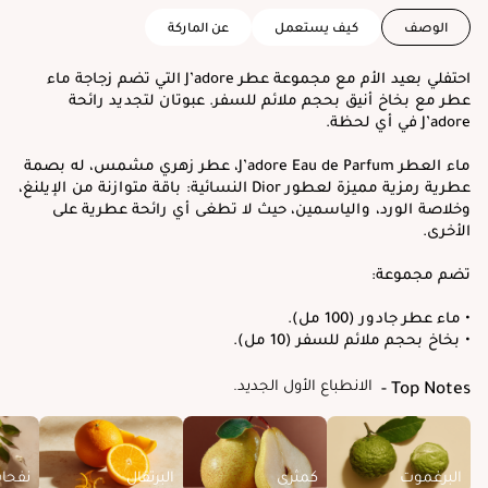
الوصف
كيف يستعمل
عن الماركة
احتفلي بعيد الأم مع مجموعة عطر J’adore التي تضم زجاجة ماء
عطر مع بخاخ أنيق بحجم ملائم للسفر. عبوتان لتجديد رائحة
J’adore في أي لحظة.
ماء العطر J’adore Eau de Parfum، عطر زهري مشمس، له بصمة
عطرية رمزية مميزة لعطور Dior النسائية: باقة متوازنة من الإيلنغ،
وخلاصة الورد، والياسمين، حيث لا تطغى أي رائحة عطرية على
الأخرى.
تضم مجموعة:
• ماء عطر جادور (100 مل).
• بخاخ بحجم ملائم للسفر (10 مل).
الانطباع الأول الجديد.
Top Notes
البرغموت
كمثرى
البرتقال
نفحات