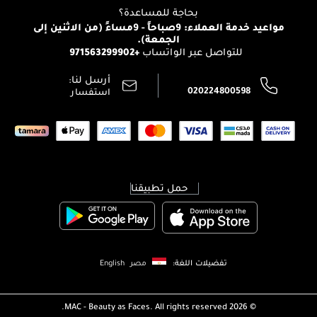
التوصيل
بحاجة للمساعدة؟
انضموا لفيسز
الإرجاع
مواعيد خدمة العملاء: 9صباحاً - 9مساءً (من الاثنين إلى
الوظائف
الجمعة).
تتبع طلبك
+971563299902
للتواصل عبر الواتساب
الشروط و الأحكام
محدد المتاجر
سياسة الخصوصية
أرسل لنا:
اتصل بنا:
020224800598
استفسار
حمل تطبيقنا
تفضيلات اللغة:
مصر
English
MAC - Beauty as Faces. All rights reserved.
2026 ©