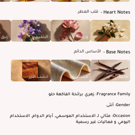
قلب العطر.
Heart Notes
ياسمين
ورد
البنفسج
زنبق 
الأساس الدائم.
Base Notes
فانيلا
مسك
خشب الأرز
Fragrance Family:
زهري برائحة الفاكهة حلو
Gender:
أنثى
Occasion:
مثالي لـ الاستخدام الموسمي, أيام الدوام, الاستخدام
اليومي و فعاليات غير رسمية