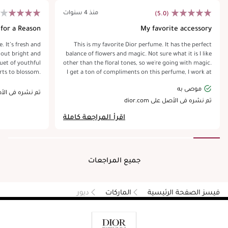
منذ 4 سنوات
(5.0)
 for a Reason
My favorite accessory
esh and
This is my favorite Dior perfume. It has the perfect
s out bright and
balance of flowers and magic. Not sure what it is I like
quet of youthful
other than the floral tones, so we're going with magic.
rts to blossom.
I get a ton of compliments on this perfume, I work at
 of the shower”
a bank so I interact with at least a dozen people a day.
موصى به
d. It has decent
I feel Miss Dior is too floral and imbalanced for me, so
تم نشره في الأصل على com
s well, and is a
J'Adore does a flawless job of offering exactly what I
تم نشره في الأصل على dior.com
yday and during
am looking for. The 5oz is a great value! A 3oz bottle
اقرأ المراجعة كاملة
 the most unique
sustained me for about a year, so it's a commitment
ny flankers and
to get the 5oz, but a worthwhile one unlike my ex.
t still a classic
This perfume has never disappointed me. Can any of
your exes or even current s/o say that?!
جميع المراجعات
فيسز الصفحة الرئيسية
الماركات
ديور