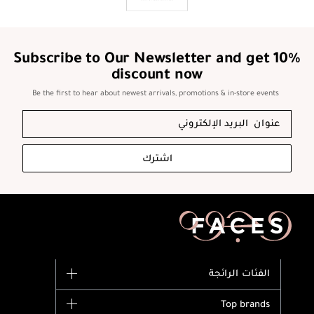
Subscribe to Our Newsletter and get 10%
discount now
Be the first to hear about newest arrivals, promotions & in-store events
اشترك
الفئات الرائجة
الماركات
Top brands