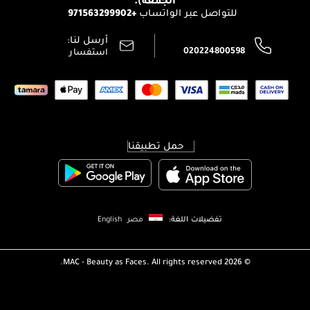
تتبع طلبك
+971563299902
للتواصل عبر الواتساب
الشروط و الأحكام
محدد المتاجر
سياسة الخصوصية
أرسل لنا:
اتصل بنا:
020224800598
استفسار
حمل تطبيقنا
تفضيلات اللغة:
مصر
English
MAC - Beauty as Faces. All rights reserved.
2026 ©