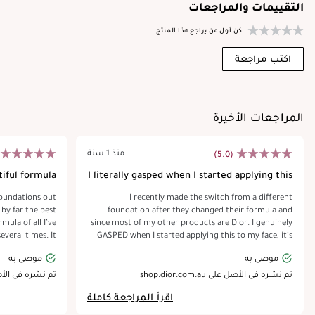
التقييمات والمراجعات
كن أول من يراجع هذا المنتج
اكتب مراجعة
المراجعات الأخيرة
منذ 1 سنة
(5.0)
tiful formula
I literally gasped when I started applying this
foundations out
I recently made the switch from a different
 by far the best
foundation after they changed their formula and
ula of all I’ve
since most of my other products are Dior. I genuinely
everal times. It
GASPED when I started applying this to my face, it’s
and gives a full
so smooth it’s incredible and there’s minimal buffing
موصى به
موصى به
erly perfection.
out that needs to happen in order to get it to sit well.
ift. Covers hyper
With good prep I’ve done 10hours in this foundation
تم نشره في الأصل على shop.dior.com.au
تم نشره في الأصل عل
oesn’t settle in
while sweating and it hasn’t budged, it’s also the
اقرأ المراجعة كاملة
tar filter in the
perfect coverage level for me where it’s does an
I love this. I’m
amazing job of evening and blending but doesn’t look