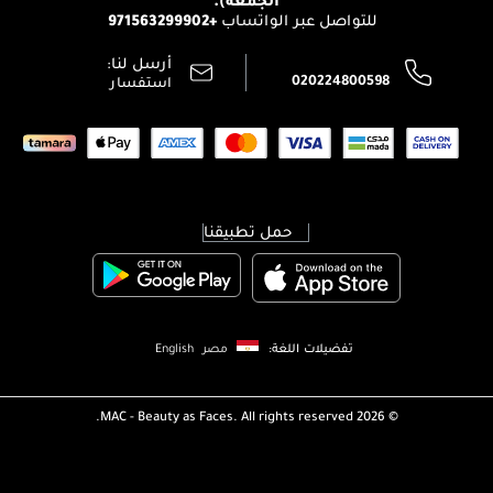
تتبع طلبك
+971563299902
للتواصل عبر الواتساب
الشروط و الأحكام
محدد المتاجر
سياسة الخصوصية
أرسل لنا:
اتصل بنا:
020224800598
استفسار
حمل تطبيقنا
تفضيلات اللغة:
مصر
English
MAC - Beauty as Faces. All rights reserved.
2026 ©