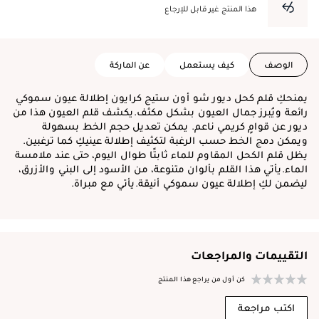
هذا المنتج غير قابل للإرجاع
الوصف
كيف يستعمل
عن الماركة
يمنحكِ قلم كحل ديور شو أون ستيج كرايون إطلالة عيون سموكي
رائعة ويُبرز جمال العيون بشكل مكثف.يكشف قلم العيون هذا من
ديور عن قوامٍ كريمي ناعم. يمكن تعديل حجم الخط بسهولة
ويمكن دمج الخط حسب الرغبة لتكثيف إطلالة عينيكِ كما ترغبين.
يظل قلم الكحل المقاوم للماء ثابتًا طوال اليوم، حتى عند ملامسة
الماء.يأتي هذا القلم بألوان متنوعة، من الأسود إلى البني والأزرق،
ليضمن لكِ إطلالة عيون سموكي أنيقة.يأتي مع مبراة.
التقييمات والمراجعات
كن أول من يراجع هذا المنتج
اكتب مراجعة