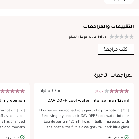
التقييمات والمراجعات
كن أول من يراجع هذا المنتج
اكتب مراجعة
المراجعات الأخيرة
منذ 5 سنوات
(4.0)
d my opinion
DAVIDOFF cool water intense man 125ml
 promotion.] To
[This review was collected as part of a promotion.] On
ff as a cheaper
Receiving my product( DAVIDPFF cool water intense
his has changed
Eau de parfum 125ml) I was initially impressed with
resh and modern
the bottle itself, It is a weighty tall dark Blue glass
uld be happy to
bottle with a black cap. The fragrance is fresh and is
موصى به
موصى به
 chance due to a
not to over powering like some I have worn, it claims