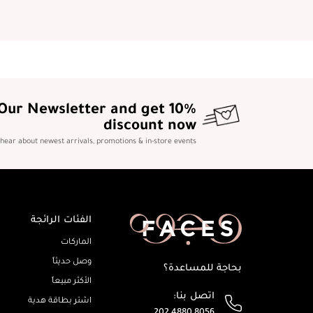
 Our Newsletter and get 10%
discount now
o hear about newest arrivals, promotions & in-store events
الفئات الرائجة
الماركات
وصل حديثاً
بحاجة للمساعدة؟
الأكثر مبيعاً
اتصل بنا:
اشترِ بطاقة هدية
202 4880 8056