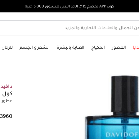
كود: APP لخصم 15٪, الحد الأدنى للتسوق 5,000 جنيه
ايا
العطور
المكياج
العناية بالبشرة
الشعر و الجسم
للرجال
دافيد
كول واتر
عطور رج