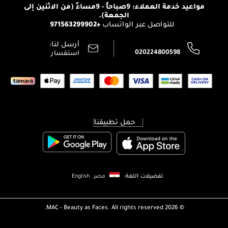
الإرجاع
مواعيد خدمة العملاء: 9صباحاً - 9مساءً (من الاثنين إلى
الوظائف
الجمعة).
تتبع طلبك
+971563299902
للتواصل عبر الواتساب
الشروط و الأحكام
محدد المتاجر
سياسة الخصوصية
أرسل لنا:
اتصل بنا:
020224800598
استفسار
حمل تطبيقنا
تفضيلات اللغة:
مصر
English
MAC - Beauty as Faces. All rights reserved.
2026 ©