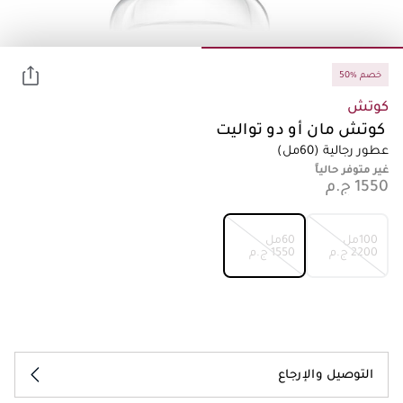
50% خصم
كوتش
كوتش مان أو دو تواليت
عطور رجالية
(60مل)
غير متوفر حالياً
100مل
60مل
⁦2200⁩ ج.م
⁦1550⁩ ج.م
التوصيل والإرجاع