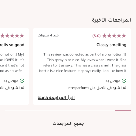
المراجعات الأخيرة
منذ 4 سنوات
(5.0)
ells so good!
Classy smelling
 promotion.] My
[This review was collected as part of a promotion.]
 LOVES it! It’s
This spray is so nice. My loves when I wear it. She
cent that’s not
refers to it as sexy. This has a classy smell. The glass
d as his wife, I
bottle is a nice feature. It sprays easily. I do like how it
ypically doesn’t
also has a leather piece on it. The bottle fits perfectly
موصى به
موصى به
ood to wear for
in my hands. This smells classy but has a hind of
rite and once he
woods to me. You could take the leather piece off and
تم نشره في الأصل على Interparfums
تم نشره في الأصل على s
gift to get him!
add it to your keys if you wanted.
اقرأ المراجعة كاملة
جميع المراجعات