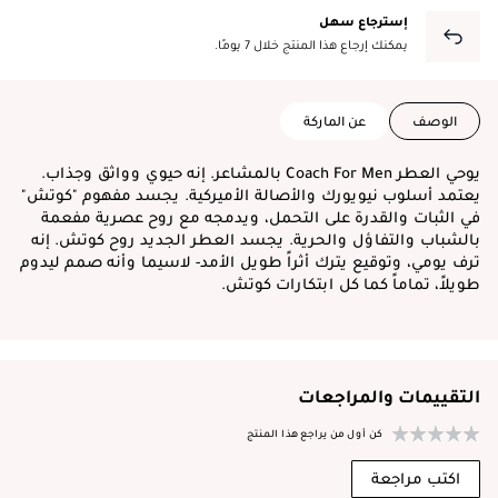
إسترجاع سهل
يمكنك إرجاع هذا المنتج خلال 7 يومًا.
الوصف
عن الماركة
يوحي العطر Coach For Men بالمشاعر. إنه حيوي وواثق وجذاب.
يعتمد أسلوب نيويورك والأصالة الأميركية. يجسد مفهوم "كوتش"
في الثبات والقدرة على التحمل، ويدمجه مع روح عصرية مفعمة
بالشباب والتفاؤل والحرية. يجسد العطر الجديد روح كوتش. إنه
ترف يومي، وتوقيع يترك أثراً طويل الأمد- لاسيما وأنه صمم ليدوم
طويلاً، تماماً كما كل ابتكارات كوتش.
التقييمات والمراجعات
كن أول من يراجع هذا المنتج
اكتب مراجعة