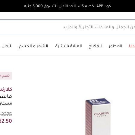
كود: APP لخصم 15٪, الحد الأدنى للتسوق 5,000 جنيه
ايا
العطور
المكياج
العناية بالبشرة
الشعر و الجسم
للرجال
30% خصم
كلارن
ماسكا
مسكارا