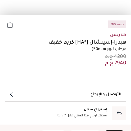
30% خصم
كلارنس
هيدرا-إسينشال [HA²] كريم خفيف
مرطب للوجه
(50ml)
التوصيل والإرجاع
إسترجاع سهل
يمكنك إرجاع هذا المنتج خلال 7 يومًا.