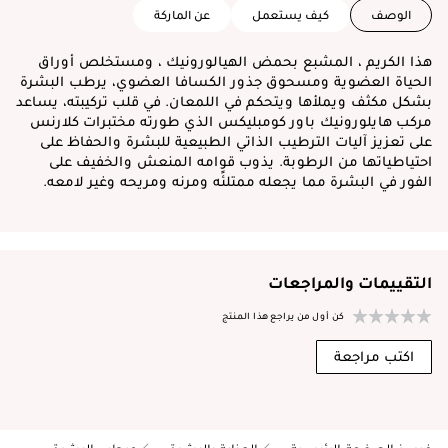
الوصف
كيف يستعمل
عن الماركة
هذا الكريم ، المشبع بحمض الهيالورونيك ، ومستخلص أوراق
الحياة العضوية ومسحوق جذور الكسافا العضوي، يرطب البشرة
بشكل مكثف ويملأها ويتحكم في اللمعان. في قلب تركيبته، يساعد
مركب هايلورونيك باور كومبليكس الذي طورته مختبرات كلارنس
على تعزيز آليات الترطيب الذاتي الطبيعية للبشرة والحفاظ على
احتياطياتها من الرطوبة. يذوب قوامه المنعش والخفيف على
الفور في البشرة مما يجعله ممتلئًه ومرنه ومريحه وغير لامعه.
التقييمات والمراجعات
كن أول من يراجع هذا المنتج
اكتب مراجعة