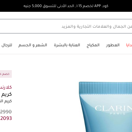
كود: APP لخصم 15٪, الحد الأدنى للتسوق 5,000 جنيه
ايا
العطور
المكياج
العناية بالبشرة
الشعر و الجسم
للرجال
30% خصم
كلارن
كريم HE 30ML
كريم الن